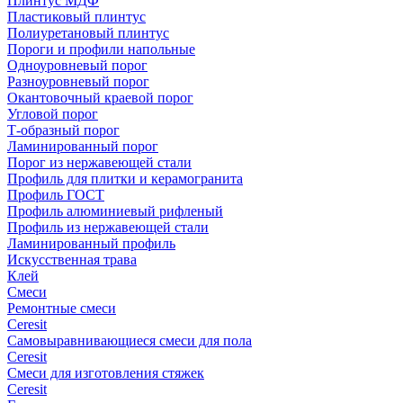
Плинтус МДФ
Пластиковый плинтус
Полиуретановый плинтус
Пороги и профили напольные
Одноуровневый порог
Разноуровневый порог
Окантовочный краевой порог
Угловой порог
Т-образный порог
Ламинированный порог
Порог из нержавеющей стали
Профиль для плитки и керамогранита
Профиль ГОСТ
Профиль алюминиевый рифленый
Профиль из нержавеющей стали
Ламинированный профиль
Искусственная трава
Клей
Смеси
Ремонтные смеси
Ceresit
Самовыравнивающиеся смеси для пола
Ceresit
Смеси для изготовления стяжек
Ceresit