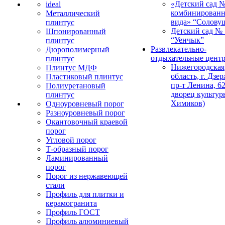
«Детский сад 
ideal
комбинированн
Металлический
вида» “Солову
плинтус
Детский сад № 
Шпонированный
“Уенчык”
плинтус
Развлекательно-
Дюрополимерный
отдыхательные цент
плинтус
Нижегородская
Плинтус МДФ
область, г. Дзе
Пластиковый плинтус
пр-т Ленина, 62
Полиуретановый
дворец культур
плинтус
Химиков)
Одноуровневый порог
Разноуровневый порог
Окантовочный краевой
порог
Угловой порог
Т-образный порог
Ламинированный
порог
Порог из нержавеющей
стали
Профиль для плитки и
керамогранита
Профиль ГОСТ
Профиль алюминиевый