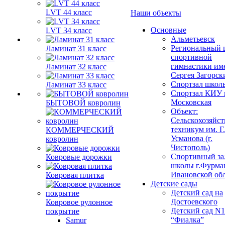
LVT 44 класс
Наши объекты
Основные
LVT 34 класс
Альметьевск
Региональный 
Ламинат 31 класс
спортивной
гимнастики им
Ламинат 32 класс
Сергея Загорск
Спортзал школ
Ламинат 33 класс
Спортзал КИУ п
Московская
БЫТОВОЙ ковролин
Объект:
Сельскохозяйс
техникум им. Г
КОММЕРЧЕСКИЙ
Усманова (г.
ковролин
Чистополь)
Спортивный за
Ковровые дорожки
школы г.Фурма
Ивановской об
Ковровая плитка
Детские сады
Детский сад на
Достоевского
Ковровое рулонное
Детский сад N1
покрытие
“Фиалка”
Samur