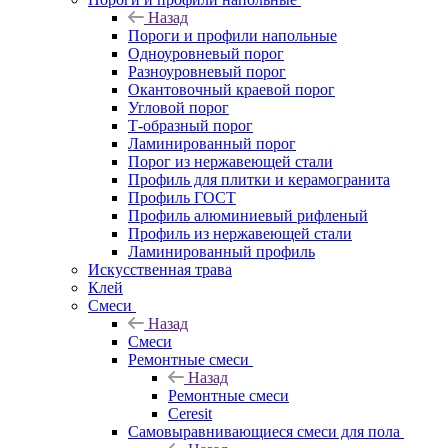
Назад
Пороги и профили напольные
Одноуровневый порог
Разноуровневый порог
Окантовочный краевой порог
Угловой порог
Т-образный порог
Ламинированный порог
Порог из нержавеющей стали
Профиль для плитки и керамогранита
Профиль ГОСТ
Профиль алюминиевый рифленый
Профиль из нержавеющей стали
Ламинированный профиль
Искусственная трава
Клей
Смеси
Назад
Смеси
Ремонтные смеси
Назад
Ремонтные смеси
Ceresit
Самовыравнивающиеся смеси для пола