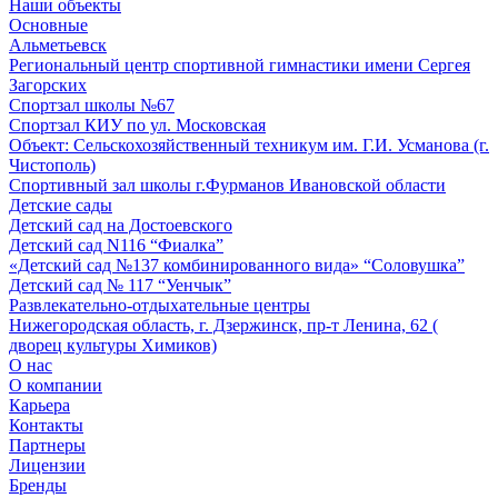
Наши объекты
Основные
Альметьевск
Региональный центр спортивной гимнастики имени Сергея
Загорских
Спортзал школы №67
Спортзал КИУ по ул. Московская
Объект: Сельскохозяйственный техникум им. Г.И. Усманова (г.
Чистополь)
Спортивный зал школы г.Фурманов Ивановской области
Детские сады
Детский сад на Достоевского
Детский сад N116 “Фиалка”
«Детский сад №137 комбинированного вида» “Соловушка”
Детский сад № 117 “Уенчык”
Развлекательно-отдыхательные центры
Нижегородская область, г. Дзержинск, пр-т Ленина, 62 (
дворец культуры Химиков)
О нас
О компании
Карьера
Контакты
Партнеры
Лицензии
Бренды