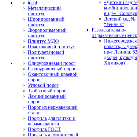
«Детский сад 
ideal
комбинированн
Металлический
вида» “Солову
плинтус
Детский сад № 
Шпонированный
“Уенчык”
плинтус
Развлекательно-
Дюрополимерный
отдыхательные цент
плинтус
Нижегородская
Плинтус МДФ
область, г. Дзе
Пластиковый плинтус
пр-т Ленина, 62
Полиуретановый
дворец культур
плинтус
Химиков)
Одноуровневый порог
Разноуровневый порог
Окантовочный краевой
порог
Угловой порог
Т-образный порог
Ламинированный
порог
Порог из нержавеющей
стали
Профиль для плитки и
керамогранита
Профиль ГОСТ
Профиль алюминиевый