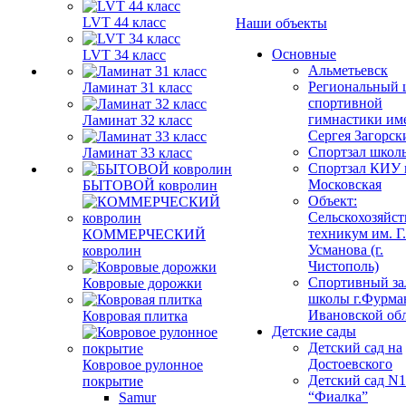
LVT 44 класс
Наши объекты
Основные
LVT 34 класс
Альметьевск
Региональный 
Ламинат 31 класс
спортивной
гимнастики им
Ламинат 32 класс
Сергея Загорск
Спортзал школ
Ламинат 33 класс
Спортзал КИУ п
Московская
БЫТОВОЙ ковролин
Объект:
Сельскохозяйс
техникум им. Г
КОММЕРЧЕСКИЙ
Усманова (г.
ковролин
Чистополь)
Спортивный за
Ковровые дорожки
школы г.Фурма
Ивановской об
Ковровая плитка
Детские сады
Детский сад на
Достоевского
Ковровое рулонное
Детский сад N1
покрытие
“Фиалка”
Samur