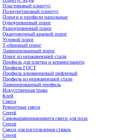
Плинтус МДФ
Пластиковый плинтус
Полиуретановый плинтус
Пороги и профили напольные
Одноуровневый порог
Разноуровневый порог
Окантовочный краевой порог
Угловой порог
Т-образный порог
Ламинированный порог
Порог из нержавеющей стали
Профиль для плитки и керамогранита
Профиль ГОСТ
Профиль алюминиевый рифленый
Профиль из нержавеющей стали
Ламинированный профиль
Искусственная трава
Клей
Смеси
Ремонтные смеси
Ceresit
Самовыравнивающиеся смеси для пола
Ceresit
Смеси для изготовления стяжек
Ceresit