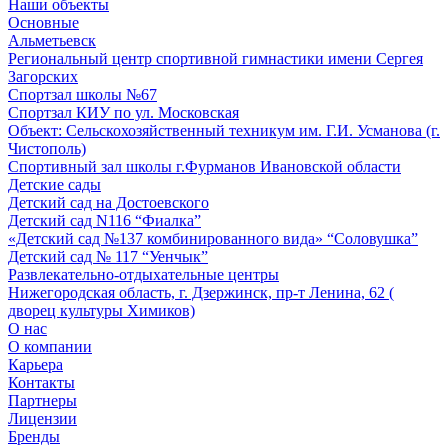
Наши объекты
Основные
Альметьевск
Региональный центр спортивной гимнастики имени Сергея
Загорских
Спортзал школы №67
Спортзал КИУ по ул. Московская
Объект: Сельскохозяйственный техникум им. Г.И. Усманова (г.
Чистополь)
Спортивный зал школы г.Фурманов Ивановской области
Детские сады
Детский сад на Достоевского
Детский сад N116 “Фиалка”
«Детский сад №137 комбинированного вида» “Соловушка”
Детский сад № 117 “Уенчык”
Развлекательно-отдыхательные центры
Нижегородская область, г. Дзержинск, пр-т Ленина, 62 (
дворец культуры Химиков)
О нас
О компании
Карьера
Контакты
Партнеры
Лицензии
Бренды