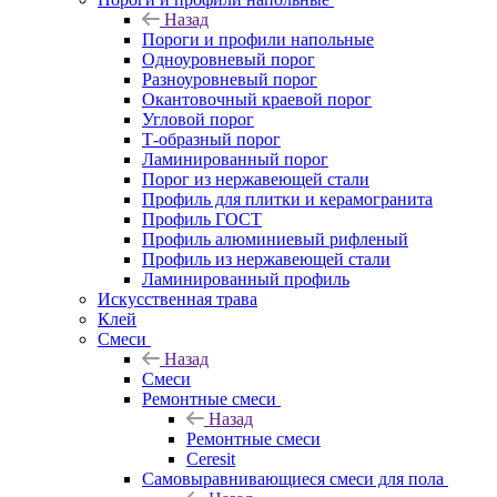
Назад
Пороги и профили напольные
Одноуровневый порог
Разноуровневый порог
Окантовочный краевой порог
Угловой порог
Т-образный порог
Ламинированный порог
Порог из нержавеющей стали
Профиль для плитки и керамогранита
Профиль ГОСТ
Профиль алюминиевый рифленый
Профиль из нержавеющей стали
Ламинированный профиль
Искусственная трава
Клей
Смеси
Назад
Смеси
Ремонтные смеси
Назад
Ремонтные смеси
Ceresit
Самовыравнивающиеся смеси для пола