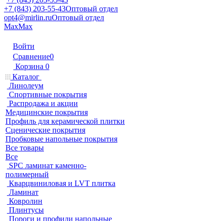
+7 (843) 203-55-43
Оптовый отдел
opt4@mirlin.ru
Оптовый отдел
Max
Max
Войти
Сравнение
0
Корзина
0
Каталог
Линолеум
Спортивные покрытия
Распродажа и акции
Медицинские покрытия
Профиль для керамической плитки
Сценические покрытия
Пробковые напольные покрытия
Все товары
Все
SPC ламинат каменно-
полимерный
Кварцвиниловая и LVT плитка
Ламинат
Ковролин
Плинтусы
Пороги и профили напольные