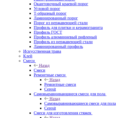
Окантовочный краевой порог
Угловой порог
Т-образный порог
Ламинированный порог
Порог из нержавеющей стали
Профиль для плитки и керамогранита
Профиль ГОСТ
Профиль алюминиевый рифленый
Профиль из нержавеющей стали
Ламинированный профиль
Искусственная трава
Клей
Смеси
Назад
Смеси
Ремонтные смеси
Назад
Ремонтные смеси
Ceresit
Самовыравнивающиеся смеси для пола
Назад
Самовыравнивающиеся смеси для пола
Ceresit
Смеси для изготовления стяжек
Назад