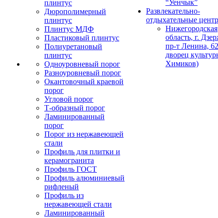
“Уенчык”
плинтус
Развлекательно-
Дюрополимерный
отдыхательные цент
плинтус
Нижегородская
Плинтус МДФ
область, г. Дзе
Пластиковый плинтус
пр-т Ленина, 62
Полиуретановый
дворец культур
плинтус
Химиков)
Одноуровневый порог
Разноуровневый порог
Окантовочный краевой
порог
Угловой порог
Т-образный порог
Ламинированный
порог
Порог из нержавеющей
стали
Профиль для плитки и
керамогранита
Профиль ГОСТ
Профиль алюминиевый
рифленый
Профиль из
нержавеющей стали
Ламинированный