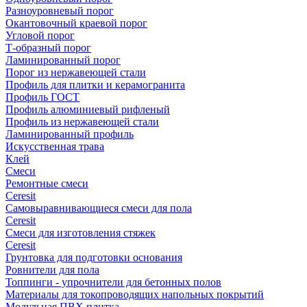
Разноуровневый порог
Окантовочный краевой порог
Угловой порог
Т-образный порог
Ламинированный порог
Порог из нержавеющей стали
Профиль для плитки и керамогранита
Профиль ГОСТ
Профиль алюминиевый рифленый
Профиль из нержавеющей стали
Ламинированный профиль
Искусственная трава
Клей
Смеси
Ремонтные смеси
Ceresit
Самовыравнивающиеся смеси для пола
Ceresit
Смеси для изготовления стяжек
Ceresit
Грунтовка для подготовки основания
Ровнители для пола
Топпинги - упрочнители для бетонных полов
Материалы для токопроводящих напольных покрытий
Модульная ПВХ плитка