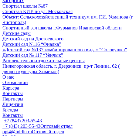
Загорских
Спортзал школы №67
Спортзал КИУ по ул. Московская
Объект: Сельскохозяйственный техникум им. Г.И. Усманова (г.
Чистополь)
Спортивный зал школы г.Фурманов Ивановской области
Детские сады
Детский сад на Достоевского
Детский сад N116 “Фиалка”
«Детский сад №137 комбинированного вида» “Соловушка”
Детский сад № 117 “Уенчык”
Развлекательно-отдыхательные центры
Нижегородская область, г. Дзержинск, пр-т Ленина, 62 (
дворец культуры Химиков)
О нас
О компании
Карьера
Контакты
Партнеры
Лицензии
Бренды
Контакты
+7 (843) 203-55-43
+7 (843) 203-55-43
Оптовый отдел
opt4@mirlin.ru
Оптовый отдел