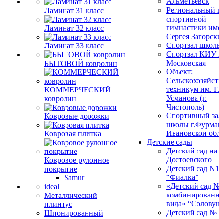
Альметьевск
Региональный 
Ламинат 31 класс
спортивной
гимнастики им
Ламинат 32 класс
Сергея Загорск
Спортзал школ
Ламинат 33 класс
Спортзал КИУ п
Московская
БЫТОВОЙ ковролин
Объект:
Сельскохозяйс
техникум им. Г
КОММЕРЧЕСКИЙ
Усманова (г.
ковролин
Чистополь)
Спортивный за
Ковровые дорожки
школы г.Фурма
Ивановской об
Ковровая плитка
Детские сады
Детский сад на
Достоевского
Ковровое рулонное
Детский сад N1
покрытие
“Фиалка”
Samur
«Детский сад 
ideal
комбинированн
Металлический
вида» “Солову
плинтус
Детский сад № 
Шпонированный