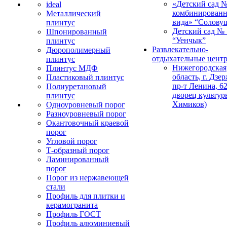
«Детский сад 
ideal
комбинированн
Металлический
вида» “Солову
плинтус
Детский сад № 
Шпонированный
“Уенчык”
плинтус
Развлекательно-
Дюрополимерный
отдыхательные цент
плинтус
Нижегородская
Плинтус МДФ
область, г. Дзе
Пластиковый плинтус
пр-т Ленина, 62
Полиуретановый
дворец культур
плинтус
Химиков)
Одноуровневый порог
Разноуровневый порог
Окантовочный краевой
порог
Угловой порог
Т-образный порог
Ламинированный
порог
Порог из нержавеющей
стали
Профиль для плитки и
керамогранита
Профиль ГОСТ
Профиль алюминиевый