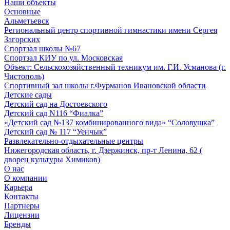
Наши объекты
Основные
Альметьевск
Региональный центр спортивной гимнастики имени Сергея
Загорских
Спортзал школы №67
Спортзал КИУ по ул. Московская
Объект: Сельскохозяйственный техникум им. Г.И. Усманова (г.
Чистополь)
Спортивный зал школы г.Фурманов Ивановской области
Детские сады
Детский сад на Достоевского
Детский сад N116 “Фиалка”
«Детский сад №137 комбинированного вида» “Соловушка”
Детский сад № 117 “Уенчык”
Развлекательно-отдыхательные центры
Нижегородская область, г. Дзержинск, пр-т Ленина, 62 (
дворец культуры Химиков)
О нас
О компании
Карьера
Контакты
Партнеры
Лицензии
Бренды