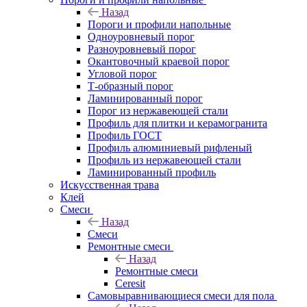
Назад
Пороги и профили напольные
Одноуровневый порог
Разноуровневый порог
Окантовочный краевой порог
Угловой порог
Т-образный порог
Ламинированный порог
Порог из нержавеющей стали
Профиль для плитки и керамогранита
Профиль ГОСТ
Профиль алюминиевый рифленый
Профиль из нержавеющей стали
Ламинированный профиль
Искусственная трава
Клей
Смеси
Назад
Смеси
Ремонтные смеси
Назад
Ремонтные смеси
Ceresit
Самовыравнивающиеся смеси для пола