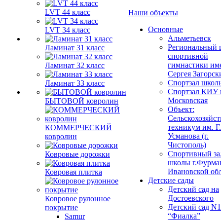
LVT 44 класс
Наши объекты
Основные
LVT 34 класс
Альметьевск
Региональный 
Ламинат 31 класс
спортивной
гимнастики им
Ламинат 32 класс
Сергея Загорск
Спортзал школ
Ламинат 33 класс
Спортзал КИУ п
Московская
БЫТОВОЙ ковролин
Объект:
Сельскохозяйс
техникум им. Г
КОММЕРЧЕСКИЙ
Усманова (г.
ковролин
Чистополь)
Спортивный за
Ковровые дорожки
школы г.Фурма
Ивановской об
Ковровая плитка
Детские сады
Детский сад на
Достоевского
Ковровое рулонное
Детский сад N1
покрытие
“Фиалка”
Samur