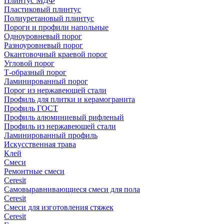
Плинтус МДФ
Пластиковый плинтус
Полиуретановый плинтус
Пороги и профили напольные
Одноуровневый порог
Разноуровневый порог
Окантовочный краевой порог
Угловой порог
Т-образный порог
Ламинированный порог
Порог из нержавеющей стали
Профиль для плитки и керамогранита
Профиль ГОСТ
Профиль алюминиевый рифленый
Профиль из нержавеющей стали
Ламинированный профиль
Искусственная трава
Клей
Смеси
Ремонтные смеси
Ceresit
Самовыравнивающиеся смеси для пола
Ceresit
Смеси для изготовления стяжек
Ceresit