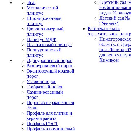
«Детский сад 
ideal
комбинированн
Металлический
вида» “Солову
плинтус
Детский сад № 
Шпонированный
“Уенчык”
плинтус
Развлекательно-
Дюрополимерный
отдыхательные цент
плинтус
Нижегородская
Плинтус МДФ
область, г. Дзе
Пластиковый плинтус
пр-т Ленина, 62
Полиуретановый
дворец культур
плинтус
Химиков)
Одноуровневый порог
Разноуровневый порог
Окантовочный краевой
порог
Угловой порог
Т-образный порог
Ламинированный
порог
Порог из нержавеющей
стали
Профиль для плитки и
керамогранита
Профиль ГОСТ
Профиль алюминиевый