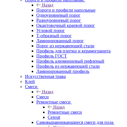
Назад
Пороги и профили напольные
Одноуровневый порог
Разноуровневый порог
Окантовочный краевой порог
Угловой порог
Т-образный порог
Ламинированный порог
Порог из нержавеющей стали
Профиль для плитки и керамогранита
Профиль ГОСТ
Профиль алюминиевый рифленый
Профиль из нержавеющей стали
Ламинированный профиль
Искусственная трава
Клей
Смеси
Назад
Смеси
Ремонтные смеси
Назад
Ремонтные смеси
Ceresit
Самовыравнивающиеся смеси для пола