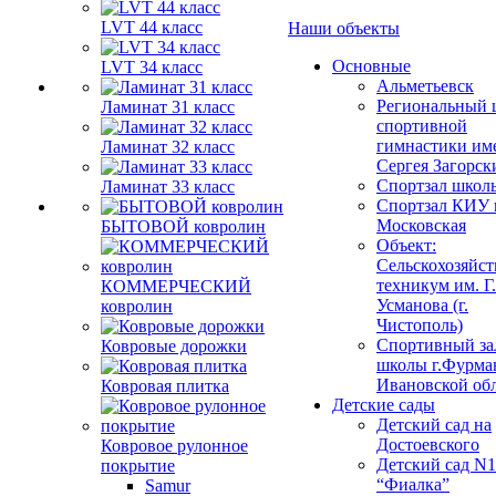
LVT 44 класс
Наши объекты
Основные
LVT 34 класс
Альметьевск
Региональный 
Ламинат 31 класс
спортивной
гимнастики им
Ламинат 32 класс
Сергея Загорск
Спортзал школ
Ламинат 33 класс
Спортзал КИУ п
Московская
БЫТОВОЙ ковролин
Объект:
Сельскохозяйс
техникум им. Г
КОММЕРЧЕСКИЙ
Усманова (г.
ковролин
Чистополь)
Спортивный за
Ковровые дорожки
школы г.Фурма
Ивановской об
Ковровая плитка
Детские сады
Детский сад на
Достоевского
Ковровое рулонное
Детский сад N1
покрытие
“Фиалка”
Samur