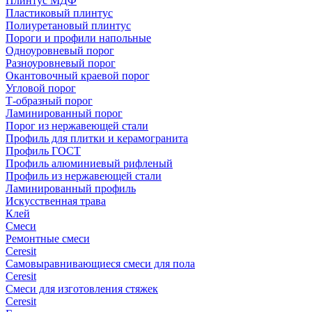
Плинтус МДФ
Пластиковый плинтус
Полиуретановый плинтус
Пороги и профили напольные
Одноуровневый порог
Разноуровневый порог
Окантовочный краевой порог
Угловой порог
Т-образный порог
Ламинированный порог
Порог из нержавеющей стали
Профиль для плитки и керамогранита
Профиль ГОСТ
Профиль алюминиевый рифленый
Профиль из нержавеющей стали
Ламинированный профиль
Искусственная трава
Клей
Смеси
Ремонтные смеси
Ceresit
Самовыравнивающиеся смеси для пола
Ceresit
Смеси для изготовления стяжек
Ceresit