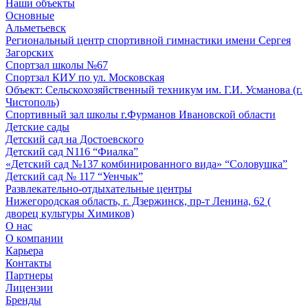
Наши объекты
Основные
Альметьевск
Региональный центр спортивной гимнастики имени Сергея
Загорских
Спортзал школы №67
Спортзал КИУ по ул. Московская
Объект: Сельскохозяйственный техникум им. Г.И. Усманова (г.
Чистополь)
Спортивный зал школы г.Фурманов Ивановской области
Детские сады
Детский сад на Достоевского
Детский сад N116 “Фиалка”
«Детский сад №137 комбинированного вида» “Соловушка”
Детский сад № 117 “Уенчык”
Развлекательно-отдыхательные центры
Нижегородская область, г. Дзержинск, пр-т Ленина, 62 (
дворец культуры Химиков)
О нас
О компании
Карьера
Контакты
Партнеры
Лицензии
Бренды