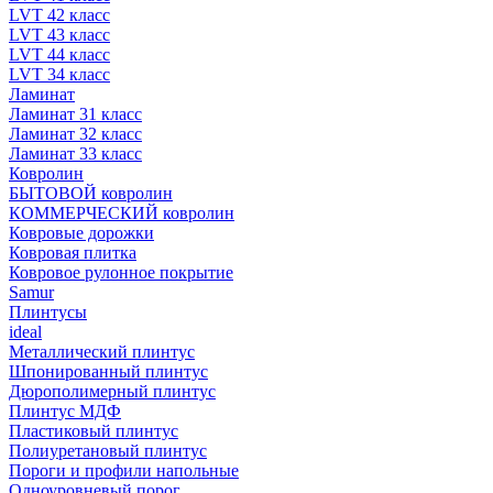
LVT 42 класс
LVT 43 класс
LVT 44 класс
LVT 34 класс
Ламинат
Ламинат 31 класс
Ламинат 32 класс
Ламинат 33 класс
Ковролин
БЫТОВОЙ ковролин
КОММЕРЧЕСКИЙ ковролин
Ковровые дорожки
Ковровая плитка
Ковровое рулонное покрытие
Samur
Плинтусы
ideal
Металлический плинтус
Шпонированный плинтус
Дюрополимерный плинтус
Плинтус МДФ
Пластиковый плинтус
Полиуретановый плинтус
Пороги и профили напольные
Одноуровневый порог