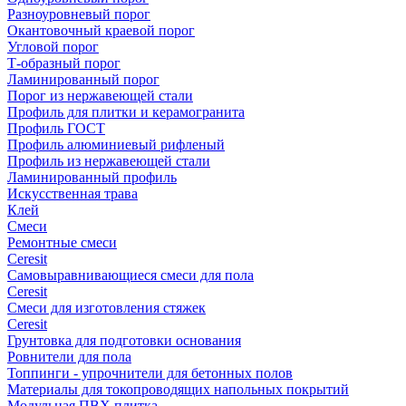
Разноуровневый порог
Окантовочный краевой порог
Угловой порог
Т-образный порог
Ламинированный порог
Порог из нержавеющей стали
Профиль для плитки и керамогранита
Профиль ГОСТ
Профиль алюминиевый рифленый
Профиль из нержавеющей стали
Ламинированный профиль
Искусственная трава
Клей
Смеси
Ремонтные смеси
Ceresit
Самовыравнивающиеся смеси для пола
Ceresit
Смеси для изготовления стяжек
Ceresit
Грунтовка для подготовки основания
Ровнители для пола
Топпинги - упрочнители для бетонных полов
Материалы для токопроводящих напольных покрытий
Модульная ПВХ плитка