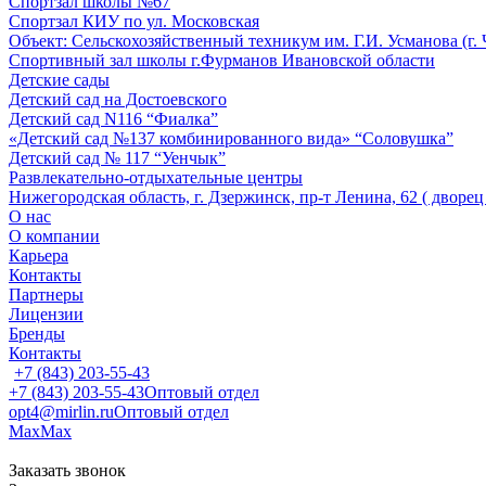
Спортзал школы №67
Спортзал КИУ по ул. Московская
Объект: Сельскохозяйственный техникум им. Г.И. Усманова (г.
Спортивный зал школы г.Фурманов Ивановской области
Детские сады
Детский сад на Достоевского
Детский сад N116 “Фиалка”
«Детский сад №137 комбинированного вида» “Соловушка”
Детский сад № 117 “Уенчык”
Развлекательно-отдыхательные центры
Нижегородская область, г. Дзержинск, пр-т Ленина, 62 ( дворе
О нас
О компании
Карьера
Контакты
Партнеры
Лицензии
Бренды
Контакты
+7 (843) 203-55-43
+7 (843) 203-55-43
Оптовый отдел
opt4@mirlin.ru
Оптовый отдел
Max
Max
Заказать звонок