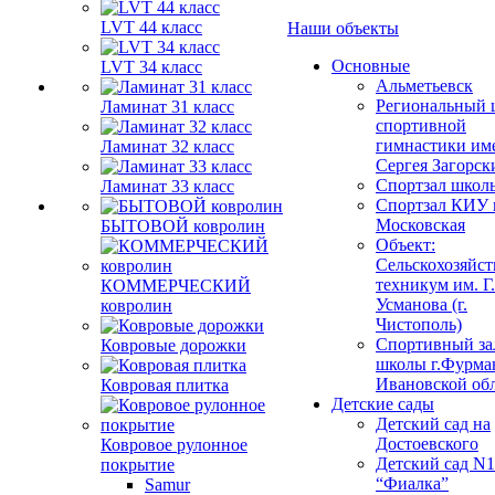
LVT 44 класс
Наши объекты
Основные
LVT 34 класс
Альметьевск
Региональный 
Ламинат 31 класс
спортивной
гимнастики им
Ламинат 32 класс
Сергея Загорск
Спортзал школ
Ламинат 33 класс
Спортзал КИУ п
Московская
БЫТОВОЙ ковролин
Объект:
Сельскохозяйс
техникум им. Г
КОММЕРЧЕСКИЙ
Усманова (г.
ковролин
Чистополь)
Спортивный за
Ковровые дорожки
школы г.Фурма
Ивановской об
Ковровая плитка
Детские сады
Детский сад на
Достоевского
Ковровое рулонное
Детский сад N1
покрытие
“Фиалка”
Samur