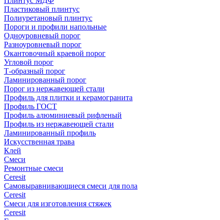
Плинтус МДФ
Пластиковый плинтус
Полиуретановый плинтус
Пороги и профили напольные
Одноуровневый порог
Разноуровневый порог
Окантовочный краевой порог
Угловой порог
Т-образный порог
Ламинированный порог
Порог из нержавеющей стали
Профиль для плитки и керамогранита
Профиль ГОСТ
Профиль алюминиевый рифленый
Профиль из нержавеющей стали
Ламинированный профиль
Искусственная трава
Клей
Смеси
Ремонтные смеси
Ceresit
Самовыравнивающиеся смеси для пола
Ceresit
Смеси для изготовления стяжек
Ceresit