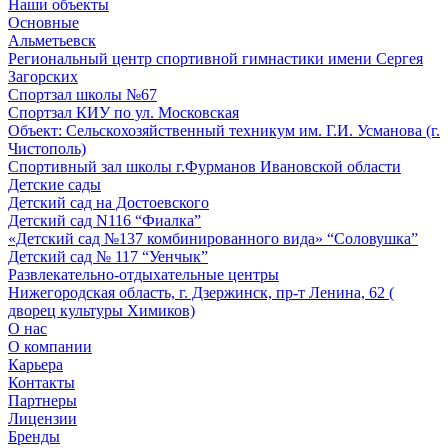
Наши объекты
Основные
Альметьевск
Региональный центр спортивной гимнастики имени Сергея
Загорских
Спортзал школы №67
Спортзал КИУ по ул. Московская
Объект: Сельскохозяйственный техникум им. Г.И. Усманова (г.
Чистополь)
Спортивный зал школы г.Фурманов Ивановской области
Детские сады
Детский сад на Достоевского
Детский сад N116 “Фиалка”
«Детский сад №137 комбинированного вида» “Соловушка”
Детский сад № 117 “Уенчык”
Развлекательно-отдыхательные центры
Нижегородская область, г. Дзержинск, пр-т Ленина, 62 (
дворец культуры Химиков)
О нас
О компании
Карьера
Контакты
Партнеры
Лицензии
Бренды