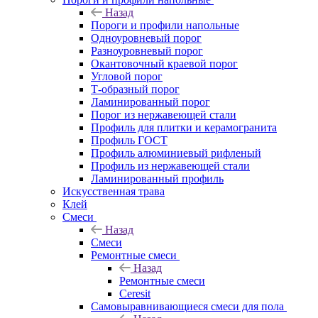
Назад
Пороги и профили напольные
Одноуровневый порог
Разноуровневый порог
Окантовочный краевой порог
Угловой порог
Т-образный порог
Ламинированный порог
Порог из нержавеющей стали
Профиль для плитки и керамогранита
Профиль ГОСТ
Профиль алюминиевый рифленый
Профиль из нержавеющей стали
Ламинированный профиль
Искусственная трава
Клей
Смеси
Назад
Смеси
Ремонтные смеси
Назад
Ремонтные смеси
Ceresit
Самовыравнивающиеся смеси для пола