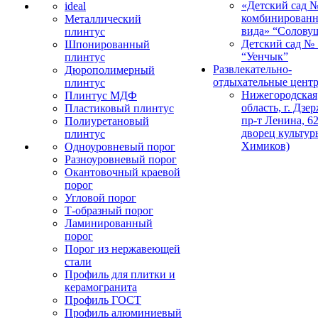
«Детский сад 
ideal
комбинированн
Металлический
вида» “Солову
плинтус
Детский сад № 
Шпонированный
“Уенчык”
плинтус
Развлекательно-
Дюрополимерный
отдыхательные цент
плинтус
Нижегородская
Плинтус МДФ
область, г. Дзе
Пластиковый плинтус
пр-т Ленина, 62
Полиуретановый
дворец культур
плинтус
Химиков)
Одноуровневый порог
Разноуровневый порог
Окантовочный краевой
порог
Угловой порог
Т-образный порог
Ламинированный
порог
Порог из нержавеющей
стали
Профиль для плитки и
керамогранита
Профиль ГОСТ
Профиль алюминиевый