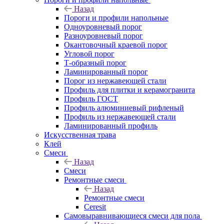
Назад
Пороги и профили напольные
Одноуровневый порог
Разноуровневый порог
Окантовочный краевой порог
Угловой порог
Т-образный порог
Ламинированный порог
Порог из нержавеющей стали
Профиль для плитки и керамогранита
Профиль ГОСТ
Профиль алюминиевый рифленый
Профиль из нержавеющей стали
Ламинированный профиль
Искусственная трава
Клей
Смеси
Назад
Смеси
Ремонтные смеси
Назад
Ремонтные смеси
Ceresit
Самовыравнивающиеся смеси для пола