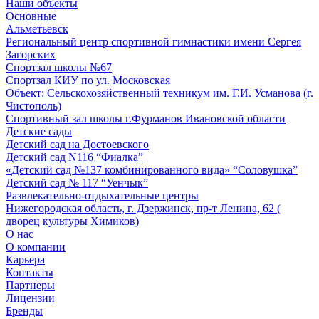
Наши объекты
Основные
Альметьевск
Региональный центр спортивной гимнастики имени Сергея
Загорских
Спортзал школы №67
Спортзал КИУ по ул. Московская
Объект: Сельскохозяйственный техникум им. Г.И. Усманова (г.
Чистополь)
Спортивный зал школы г.Фурманов Ивановской области
Детские сады
Детский сад на Достоевского
Детский сад N116 “Фиалка”
«Детский сад №137 комбинированного вида» “Соловушка”
Детский сад № 117 “Уенчык”
Развлекательно-отдыхательные центры
Нижегородская область, г. Дзержинск, пр-т Ленина, 62 (
дворец культуры Химиков)
О нас
О компании
Карьера
Контакты
Партнеры
Лицензии
Бренды