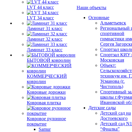
LVT 44 класс
Наши объекты
Основные
LVT 34 класс
Альметьевск
Региональный 
Ламинат 31 класс
спортивной
гимнастики им
Ламинат 32 класс
Сергея Загорск
Спортзал школ
Ламинат 33 класс
Спортзал КИУ п
Московская
БЫТОВОЙ ковролин
Объект:
Сельскохозяйс
техникум им. Г
КОММЕРЧЕСКИЙ
Усманова (г.
ковролин
Чистополь)
Спортивный за
Ковровые дорожки
школы г.Фурма
Ивановской об
Ковровая плитка
Детские сады
Детский сад на
Достоевского
Ковровое рулонное
Детский сад N1
покрытие
“Фиалка”
Samur