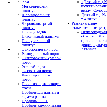
«Детский сад 
ideal
комбинированн
Металлический
вида» “Солову
плинтус
Детский сад № 
Шпонированный
“Уенчык”
плинтус
Развлекательно-
Дюрополимерный
отдыхательные цент
плинтус
Нижегородская
Плинтус МДФ
область, г. Дзе
Пластиковый плинтус
пр-т Ленина, 62
Полиуретановый
дворец культур
плинтус
Химиков)
Одноуровневый порог
Разноуровневый порог
Окантовочный краевой
порог
Угловой порог
Т-образный порог
Ламинированный
порог
Порог из нержавеющей
стали
Профиль для плитки и
керамогранита
Профиль ГОСТ
Профиль алюминиевый