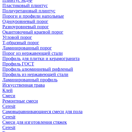
Плинтус МДФ
Пластиковый плинтус
Полиуретановый плинтус
Пороги и профили напольные
Одноуровневый порог
Разноуровневый порог
Окантовочный краевой порог
Угловой порог
Т-образный порог
Ламинированный порог
Порог из нержавеющей стали
Профиль для плитки и керамогранита
Профиль ГОСТ
Профиль алюминиевый рифленый
Профиль из нержавеющей стали
Ламинированный профиль
Искусственная трава
Клей
Смеси
Ремонтные смеси
Ceresit
Самовыравнивающиеся смеси для пола
Ceresit
Смеси для изготовления стяжек
Ceresit