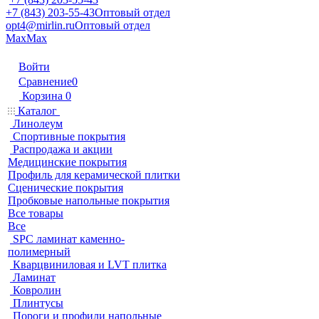
+7 (843) 203-55-43
Оптовый отдел
opt4@mirlin.ru
Оптовый отдел
Max
Max
Войти
Сравнение
0
Корзина
0
Каталог
Линолеум
Спортивные покрытия
Распродажа и акции
Медицинские покрытия
Профиль для керамической плитки
Сценические покрытия
Пробковые напольные покрытия
Все товары
Все
SPC ламинат каменно-
полимерный
Кварцвиниловая и LVT плитка
Ламинат
Ковролин
Плинтусы
Пороги и профили напольные