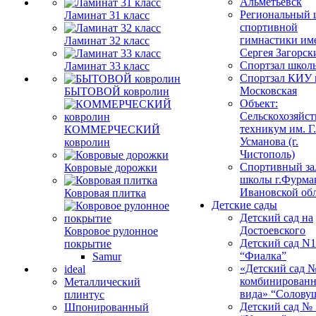
Альметьевск
Региональный 
Ламинат 31 класс
спортивной
гимнастики им
Ламинат 32 класс
Сергея Загорск
Спортзал школ
Ламинат 33 класс
Спортзал КИУ п
Московская
БЫТОВОЙ ковролин
Объект:
Сельскохозяйс
техникум им. Г
КОММЕРЧЕСКИЙ
Усманова (г.
ковролин
Чистополь)
Спортивный за
Ковровые дорожки
школы г.Фурма
Ивановской об
Ковровая плитка
Детские сады
Детский сад на
Достоевского
Ковровое рулонное
Детский сад N1
покрытие
“Фиалка”
Samur
«Детский сад 
ideal
комбинированн
Металлический
вида» “Солову
плинтус
Детский сад № 
Шпонированный