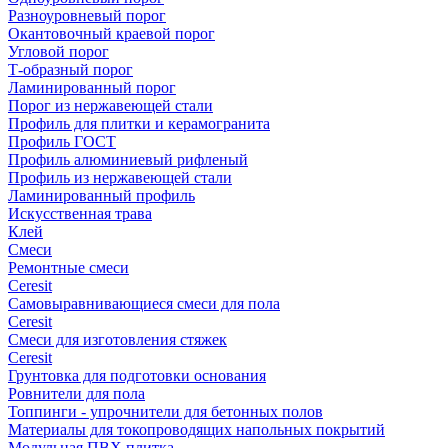
Разноуровневый порог
Окантовочный краевой порог
Угловой порог
Т-образный порог
Ламинированный порог
Порог из нержавеющей стали
Профиль для плитки и керамогранита
Профиль ГОСТ
Профиль алюминиевый рифленый
Профиль из нержавеющей стали
Ламинированный профиль
Искусственная трава
Клей
Смеси
Ремонтные смеси
Ceresit
Самовыравнивающиеся смеси для пола
Ceresit
Смеси для изготовления стяжек
Ceresit
Грунтовка для подготовки основания
Ровнители для пола
Топпинги - упрочнители для бетонных полов
Материалы для токопроводящих напольных покрытий
Модульная ПВХ плитка