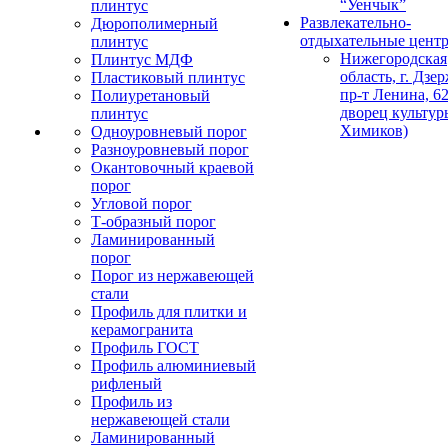
“Уенчык”
плинтус
Развлекательно-
Дюрополимерный
отдыхательные цент
плинтус
Нижегородская
Плинтус МДФ
область, г. Дзе
Пластиковый плинтус
пр-т Ленина, 62
Полиуретановый
дворец культур
плинтус
Химиков)
Одноуровневый порог
Разноуровневый порог
Окантовочный краевой
порог
Угловой порог
Т-образный порог
Ламинированный
порог
Порог из нержавеющей
стали
Профиль для плитки и
керамогранита
Профиль ГОСТ
Профиль алюминиевый
рифленый
Профиль из
нержавеющей стали
Ламинированный