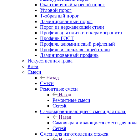
Окантовочный краевой порог
Угловой порог
Т-образный порог
Ламинированный порог
Порог из нержавеющей стали
Профиль для плитки и керамогранита
Профиль ГОСТ
Профиль алюминиевый рифленый
Профиль из нержавеющей стали
Ламинированный профиль
Искусственная трава
Клей
Смеси
Назад
Смеси
Ремонтные смеси
Назад
Ремонтные смеси
Ceresit
Самовыравнивающиеся смеси для пола
Назад
Самовыравнивающиеся смеси для пола
Ceresit
Смеси для изготовления стяжек
Назад