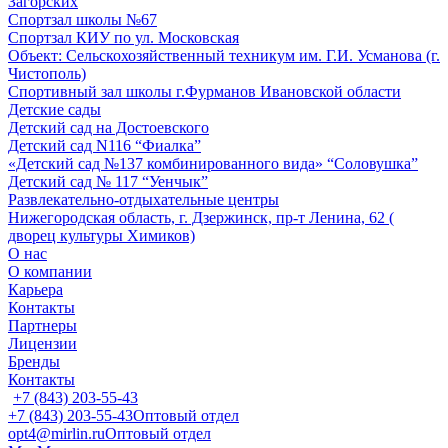
Загорских
Спортзал школы №67
Спортзал КИУ по ул. Московская
Объект: Сельскохозяйственный техникум им. Г.И. Усманова (г.
Чистополь)
Спортивный зал школы г.Фурманов Ивановской области
Детские сады
Детский сад на Достоевского
Детский сад N116 “Фиалка”
«Детский сад №137 комбинированного вида» “Соловушка”
Детский сад № 117 “Уенчык”
Развлекательно-отдыхательные центры
Нижегородская область, г. Дзержинск, пр-т Ленина, 62 (
дворец культуры Химиков)
О нас
О компании
Карьера
Контакты
Партнеры
Лицензии
Бренды
Контакты
+7 (843) 203-55-43
+7 (843) 203-55-43
Оптовый отдел
opt4@mirlin.ru
Оптовый отдел