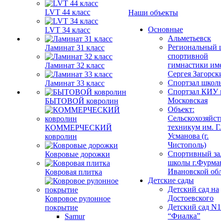
LVT 44 класс
Наши объекты
Основные
LVT 34 класс
Альметьевск
Региональный 
Ламинат 31 класс
спортивной
гимнастики им
Ламинат 32 класс
Сергея Загорск
Спортзал школ
Ламинат 33 класс
Спортзал КИУ п
Московская
БЫТОВОЙ ковролин
Объект:
Сельскохозяйс
техникум им. Г
КОММЕРЧЕСКИЙ
Усманова (г.
ковролин
Чистополь)
Спортивный за
Ковровые дорожки
школы г.Фурма
Ивановской об
Ковровая плитка
Детские сады
Детский сад на
Достоевского
Ковровое рулонное
Детский сад N1
покрытие
“Фиалка”
Samur