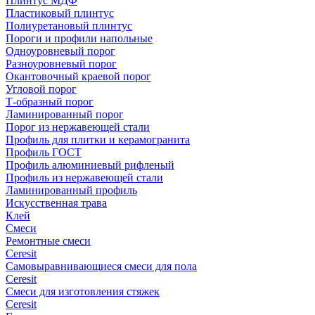
Плинтус МДФ
Пластиковый плинтус
Полиуретановый плинтус
Пороги и профили напольные
Одноуровневый порог
Разноуровневый порог
Окантовочный краевой порог
Угловой порог
Т-образный порог
Ламинированный порог
Порог из нержавеющей стали
Профиль для плитки и керамогранита
Профиль ГОСТ
Профиль алюминиевый рифленый
Профиль из нержавеющей стали
Ламинированный профиль
Искусственная трава
Клей
Смеси
Ремонтные смеси
Ceresit
Самовыравнивающиеся смеси для пола
Ceresit
Смеси для изготовления стяжек
Ceresit