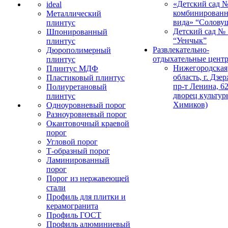
«Детский сад 
ideal
комбинированн
Металлический
вида» “Солову
плинтус
Детский сад № 
Шпонированный
“Уенчык”
плинтус
Развлекательно-
Дюрополимерный
отдыхательные цент
плинтус
Нижегородская
Плинтус МДФ
область, г. Дзе
Пластиковый плинтус
пр-т Ленина, 62
Полиуретановый
дворец культур
плинтус
Химиков)
Одноуровневый порог
Разноуровневый порог
Окантовочный краевой
порог
Угловой порог
Т-образный порог
Ламинированный
порог
Порог из нержавеющей
стали
Профиль для плитки и
керамогранита
Профиль ГОСТ
Профиль алюминиевый