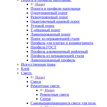
Назад
Пороги и профили напольные
Одноуровневый порог
Разноуровневый порог
Окантовочный краевой порог
Угловой порог
Т-образный порог
Ламинированный порог
Порог из нержавеющей стали
Профиль для плитки и керамогранита
Профиль ГОСТ
Профиль алюминиевый рифленый
Профиль из нержавеющей стали
Ламинированный профиль
Искусственная трава
Клей
Смеси
Назад
Смеси
Ремонтные смеси
Назад
Ремонтные смеси
Ceresit
Самовыравнивающиеся смеси для пола