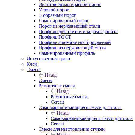
Окантовочный краевой порог
Угловой порог
Т-образный порог
Ламинированный порог
Порог из нержавеющей стали
Профиль для плитки и керамогранита
Профиль ГОСТ
Профиль алюминиевый рифленый
Профиль из нержавеющей стали
Ламинированный профиль
Искусственная трава
Клей
Смеси
Назад
Смеси
Ремонтные смеси
Назад
Ремонтные смеси
Ceresit
Самовыравнивающиеся смеси для пола
Назад
Самовыравнивающиеся смеси для пола
Ceresit
Смеси для изготовления стяжек
Назад