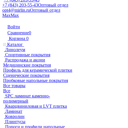
+7 (843) 203-55-43
Оптовый отдел
opt4@mirlin.ru
Оптовый отдел
Max
Max
Войти
Сравнение
0
Корзина
0
Каталог
Линолеум
Спортивные покрытия
Распродажа и акции
Медицинские покрытия
Профиль для керамической плитки
Сценические покрытия
Пробковые напольные покрытия
Все товары
Все
SPC ламинат каменно-
полимерный
Кварцвиниловая и LVT плитка
Ламинат
Ковролин
Плинтусы
Пороги и профили напольные