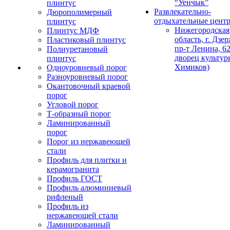
“Уенчык”
плинтус
Развлекательно-
Дюрополимерный
отдыхательные цент
плинтус
Нижегородская
Плинтус МДФ
область, г. Дзе
Пластиковый плинтус
пр-т Ленина, 62
Полиуретановый
дворец культур
плинтус
Химиков)
Одноуровневый порог
Разноуровневый порог
Окантовочный краевой
порог
Угловой порог
Т-образный порог
Ламинированный
порог
Порог из нержавеющей
стали
Профиль для плитки и
керамогранита
Профиль ГОСТ
Профиль алюминиевый
рифленый
Профиль из
нержавеющей стали
Ламинированный