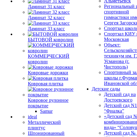
Альметьевск
Региональный 
Ламинат 31 класс
спортивной
гимнастики им
Ламинат 32 класс
Сергея Загорск
Спортзал школ
Ламинат 33 класс
Спортзал КИУ п
Московская
БЫТОВОЙ ковролин
Объект:
Сельскохозяйс
техникум им. Г
КОММЕРЧЕСКИЙ
Усманова (г.
ковролин
Чистополь)
Спортивный за
Ковровые дорожки
школы г.Фурма
Ивановской об
Ковровая плитка
Детские сады
Детский сад на
Достоевского
Ковровое рулонное
Детский сад N1
покрытие
“Фиалка”
Samur
«Детский сад 
ideal
комбинированн
Металлический
вида» “Солову
плинтус
Детский сад № 
Шпонированный