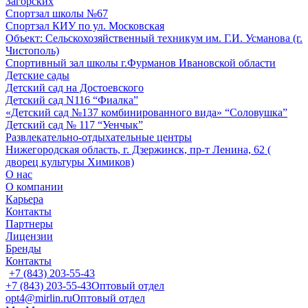
Загорских
Спортзал школы №67
Спортзал КИУ по ул. Московская
Объект: Сельскохозяйственный техникум им. Г.И. Усманова (г.
Чистополь)
Спортивный зал школы г.Фурманов Ивановской области
Детские сады
Детский сад на Достоевского
Детский сад N116 “Фиалка”
«Детский сад №137 комбинированного вида» “Соловушка”
Детский сад № 117 “Уенчык”
Развлекательно-отдыхательные центры
Нижегородская область, г. Дзержинск, пр-т Ленина, 62 (
дворец культуры Химиков)
О нас
О компании
Карьера
Контакты
Партнеры
Лицензии
Бренды
Контакты
+7 (843) 203-55-43
+7 (843) 203-55-43
Оптовый отдел
opt4@mirlin.ru
Оптовый отдел