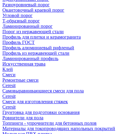
Разноуровневый порог
Окантовочный краевой порог
Угловой порог
Т-образный порог
Ламинированный порог
Порог из нержавеющей стали
Профиль для плитки и керамогранита
Профиль ГОСТ
Профиль алюминиевый рифленый
Профиль из нержавеющей стали
Ламинированный профиль
Искусственная трава
Клей
Смеси
Ремонтные смеси
Ceresit
Самовыравнивающиеся смеси для пола
Ceresit
Смеси для изготовления стяжек
Ceresit
Грунтовка для подготовки основания
Ровнители для пола
Топпинги - упрочнители для бетонных полов
Материалы для токопроводящих напольных покрытий
Модульная ПВХ плитка