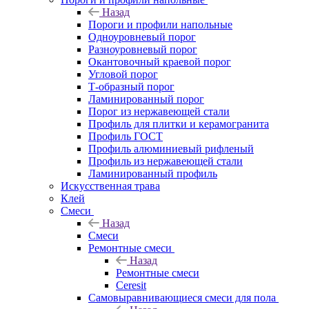
Назад
Пороги и профили напольные
Одноуровневый порог
Разноуровневый порог
Окантовочный краевой порог
Угловой порог
Т-образный порог
Ламинированный порог
Порог из нержавеющей стали
Профиль для плитки и керамогранита
Профиль ГОСТ
Профиль алюминиевый рифленый
Профиль из нержавеющей стали
Ламинированный профиль
Искусственная трава
Клей
Смеси
Назад
Смеси
Ремонтные смеси
Назад
Ремонтные смеси
Ceresit
Самовыравнивающиеся смеси для пола