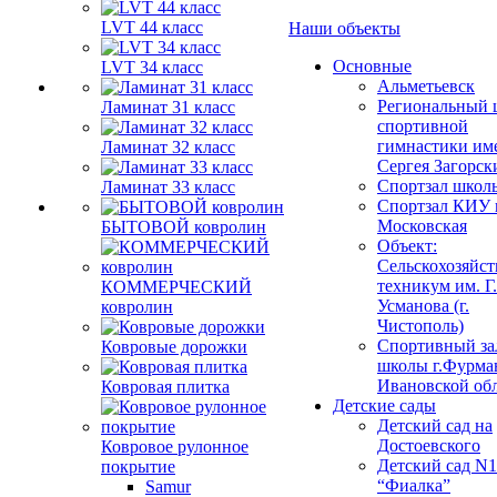
LVT 44 класс
Наши объекты
Основные
LVT 34 класс
Альметьевск
Региональный 
Ламинат 31 класс
спортивной
гимнастики им
Ламинат 32 класс
Сергея Загорск
Спортзал школ
Ламинат 33 класс
Спортзал КИУ п
Московская
БЫТОВОЙ ковролин
Объект:
Сельскохозяйс
техникум им. Г
КОММЕРЧЕСКИЙ
Усманова (г.
ковролин
Чистополь)
Спортивный за
Ковровые дорожки
школы г.Фурма
Ивановской об
Ковровая плитка
Детские сады
Детский сад на
Достоевского
Ковровое рулонное
Детский сад N1
покрытие
“Фиалка”
Samur