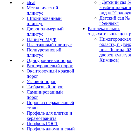
«Детский сад 
ideal
комбинированн
Металлический
вида» “Солову
плинтус
Детский сад № 
Шпонированный
“Уенчык”
плинтус
Развлекательно-
Дюрополимерный
отдыхательные цент
плинтус
Нижегородская
Плинтус МДФ
область, г. Дзе
Пластиковый плинтус
пр-т Ленина, 62
Полиуретановый
дворец культур
плинтус
Химиков)
Одноуровневый порог
Разноуровневый порог
Окантовочный краевой
порог
Угловой порог
Т-образный порог
Ламинированный
порог
Порог из нержавеющей
стали
Профиль для плитки и
керамогранита
Профиль ГОСТ
Профиль алюминиевый