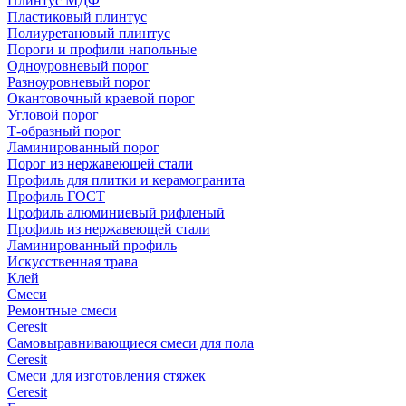
Плинтус МДФ
Пластиковый плинтус
Полиуретановый плинтус
Пороги и профили напольные
Одноуровневый порог
Разноуровневый порог
Окантовочный краевой порог
Угловой порог
Т-образный порог
Ламинированный порог
Порог из нержавеющей стали
Профиль для плитки и керамогранита
Профиль ГОСТ
Профиль алюминиевый рифленый
Профиль из нержавеющей стали
Ламинированный профиль
Искусственная трава
Клей
Смеси
Ремонтные смеси
Ceresit
Самовыравнивающиеся смеси для пола
Ceresit
Смеси для изготовления стяжек
Ceresit