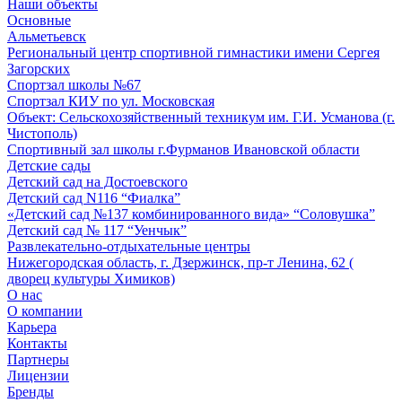
Наши объекты
Основные
Альметьевск
Региональный центр спортивной гимнастики имени Сергея
Загорских
Спортзал школы №67
Спортзал КИУ по ул. Московская
Объект: Сельскохозяйственный техникум им. Г.И. Усманова (г.
Чистополь)
Спортивный зал школы г.Фурманов Ивановской области
Детские сады
Детский сад на Достоевского
Детский сад N116 “Фиалка”
«Детский сад №137 комбинированного вида» “Соловушка”
Детский сад № 117 “Уенчык”
Развлекательно-отдыхательные центры
Нижегородская область, г. Дзержинск, пр-т Ленина, 62 (
дворец культуры Химиков)
О нас
О компании
Карьера
Контакты
Партнеры
Лицензии
Бренды