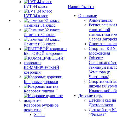
LVT 44 класс
Наши объекты
Основные
LVT 34 класс
Альметьевск
Региональный 
Ламинат 31 класс
спортивной
гимнастики им
Ламинат 32 класс
Сергея Загорск
Спортзал школ
Ламинат 33 класс
Спортзал КИУ п
Московская
БЫТОВОЙ ковролин
Объект:
Сельскохозяйс
техникум им. Г
КОММЕРЧЕСКИЙ
Усманова (г.
ковролин
Чистополь)
Спортивный за
Ковровые дорожки
школы г.Фурма
Ивановской об
Ковровая плитка
Детские сады
Детский сад на
Достоевского
Ковровое рулонное
Детский сад N1
покрытие
“Фиалка”
Samur