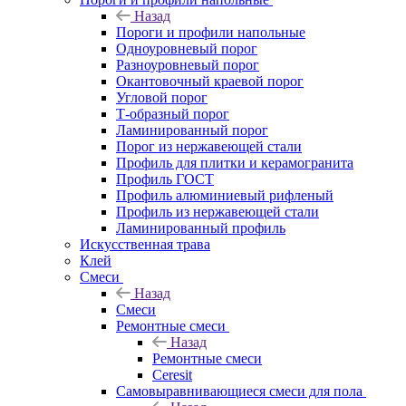
Назад
Пороги и профили напольные
Одноуровневый порог
Разноуровневый порог
Окантовочный краевой порог
Угловой порог
Т-образный порог
Ламинированный порог
Порог из нержавеющей стали
Профиль для плитки и керамогранита
Профиль ГОСТ
Профиль алюминиевый рифленый
Профиль из нержавеющей стали
Ламинированный профиль
Искусственная трава
Клей
Смеси
Назад
Смеси
Ремонтные смеси
Назад
Ремонтные смеси
Ceresit
Самовыравнивающиеся смеси для пола