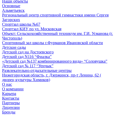
Наши объекты
Основные
Альметьевск
Региональный центр спортивной гимнастики имени Сергея
Загорских
Спортзал школы №67
Спортзал КИУ по ул. Московская
Объект: Сельскохозяйственный техникум им. Г.И. Усманова (г.
Чистополь)
Спортивный зал школы г.Фурманов Ивановской области
Детские сады
Детский сад на Достоевского
Детский сад N116 “Фиалка”
«Детский сад №137 комбинированного вида» “Соловушка”
Детский сад № 117 “Уенчык”
Развлекательно-отдыхательные центры
Нижегородская область, г. Дзержинск, пр-т Ленина, 62 (
дворец культуры Химиков)
О нас
О компании
Карьера
Контакты
Партнеры
Лицензии
Бренды