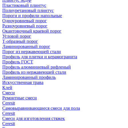
Плинтус МДФ
Пластиковый плинтус
Полиуретановый плинтус
Пороги и профили напольные
Одноуровневый порог
Разноуровневый порог
Окантовочный краевой порог
Угловой порог
Т-образный порог
Ламинированный порог
Порог из нержавеющей стали
Профиль для плитки и керамогранита
Профиль ГОСТ
Профиль алюминиевый рифленый
Профиль из нержавеющей стали
Ламинированный профиль
Искусственная трава
Клей
Смеси
Ремонтные смеси
Ceresit
Самовыравнивающиеся смеси для пола
Ceresit
Смеси для изготовления стяжек
Ceresit