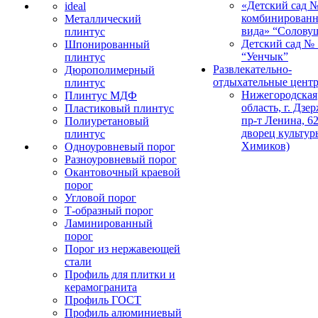
«Детский сад 
ideal
комбинированн
Металлический
вида» “Солову
плинтус
Детский сад № 
Шпонированный
“Уенчык”
плинтус
Развлекательно-
Дюрополимерный
отдыхательные цент
плинтус
Нижегородская
Плинтус МДФ
область, г. Дзе
Пластиковый плинтус
пр-т Ленина, 62
Полиуретановый
дворец культур
плинтус
Химиков)
Одноуровневый порог
Разноуровневый порог
Окантовочный краевой
порог
Угловой порог
Т-образный порог
Ламинированный
порог
Порог из нержавеющей
стали
Профиль для плитки и
керамогранита
Профиль ГОСТ
Профиль алюминиевый