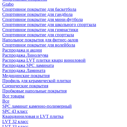
Grabo
Спортивное покрытие для баскетбола
Спортивное покрытие для гандбола
Спортивное покрытие для мини-футбола
Спортивное покрытие для школьного спортзала
Спортивное покрытие для гимнастики
Спортивное покрытие для спортзала
Напольное покрытия для фитнес-залов
Спортивное покрытие для волейбола
Распродажа и акции
Распродажа Линолеума
Распродажа LVT плитки кварц виниловой
Распродажа SPC ламината
Распродажа Ламината
Медицинские покрытия
Профиль для керамической плитки
Сценические покрытия
Пробковые напольные покрытия
Все товары
Все
SPC ламинат каменно-полимерный
SPC 43 класс
Кварцвиниловая и LVT плитка
LVT 32 класс
LVT 33 класс