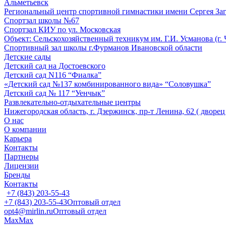
Альметьевск
Региональный центр спортивной гимнастики имени Сергея За
Спортзал школы №67
Спортзал КИУ по ул. Московская
Объект: Сельскохозяйственный техникум им. Г.И. Усманова (г.
Спортивный зал школы г.Фурманов Ивановской области
Детские сады
Детский сад на Достоевского
Детский сад N116 “Фиалка”
«Детский сад №137 комбинированного вида» “Соловушка”
Детский сад № 117 “Уенчык”
Развлекательно-отдыхательные центры
Нижегородская область, г. Дзержинск, пр-т Ленина, 62 ( дворе
О нас
О компании
Карьера
Контакты
Партнеры
Лицензии
Бренды
Контакты
+7 (843) 203-55-43
+7 (843) 203-55-43
Оптовый отдел
opt4@mirlin.ru
Оптовый отдел
Max
Max