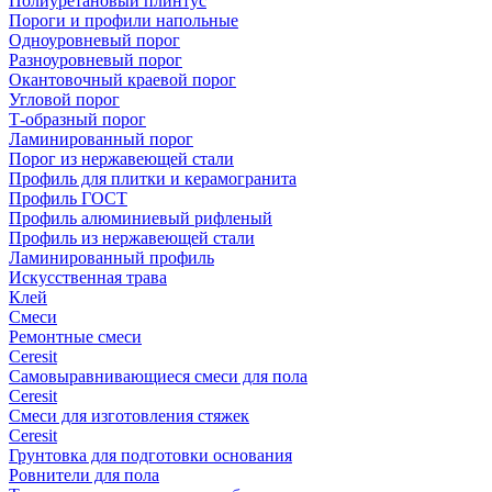
Полиуретановый плинтус
Пороги и профили напольные
Одноуровневый порог
Разноуровневый порог
Окантовочный краевой порог
Угловой порог
Т-образный порог
Ламинированный порог
Порог из нержавеющей стали
Профиль для плитки и керамогранита
Профиль ГОСТ
Профиль алюминиевый рифленый
Профиль из нержавеющей стали
Ламинированный профиль
Искусственная трава
Клей
Смеси
Ремонтные смеси
Ceresit
Самовыравнивающиеся смеси для пола
Ceresit
Смеси для изготовления стяжек
Ceresit
Грунтовка для подготовки основания
Ровнители для пола