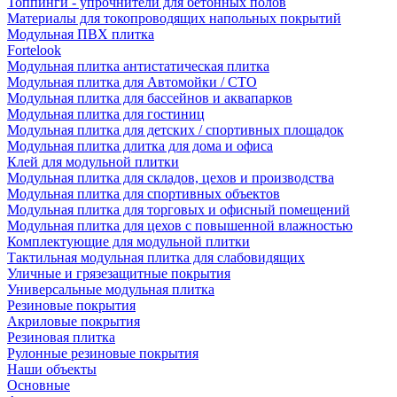
Топпинги - упрочнители для бетонных полов
Материалы для токопроводящих напольных покрытий
Модульная ПВХ плитка
Fortelook
Модульная плитка антистатическая плитка
Модульная плитка для Автомойки / СТО
Модульная плитка для бассейнов и аквапарков
Модульная плитка для гостиниц
Модульная плитка для детских / спортивных площадок
Модульная плитка длитка для дома и офиса
Клей для модульной плитки
Модульная плитка для складов, цехов и производства
Модульная плитка для спортивных объектов
Модульная плитка для торговых и офисный помещений
Модульная плитка для цехов с повышенной влажностью
Комплектующие для модульной плитки
Тактильная модульная плитка для слабовидящих
Уличные и грязезащитные покрытия
Универсальные модульная плитка
Резиновые покрытия
Акриловые покрытия
Резиновая плитка
Рулонные резиновые покрытия
Наши объекты
Основные