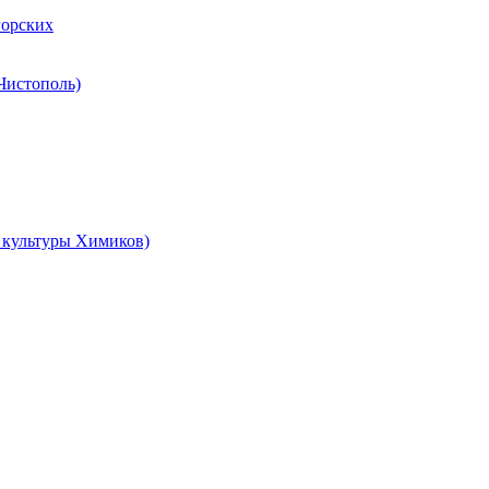
горских
 Чистополь)
ц культуры Химиков)