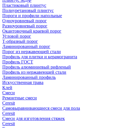
Плинтус МДФ
Пластиковый плинтус
Полиуретановый плинтус
Пороги и профили напольные
Одноуровневый порог
Разноуровневый порог
Окантовочный краевой порог
Угловой порог
Т-образный порог
Ламинированный порог
Порог из нержавеющей стали
Профиль для плитки и керамогранита
Профиль ГОСТ
Профиль алюминиевый рифленый
Профиль из нержавеющей стали
Ламинированный профиль
Искусственная трава
Клей
Смеси
Ремонтные смеси
Ceresit
Самовыравнивающиеся смеси для пола
Ceresit
Смеси для изготовления стяжек
Ceresit