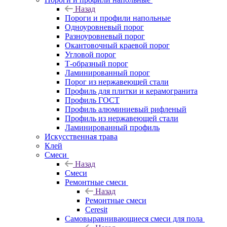
Назад
Пороги и профили напольные
Одноуровневый порог
Разноуровневый порог
Окантовочный краевой порог
Угловой порог
Т-образный порог
Ламинированный порог
Порог из нержавеющей стали
Профиль для плитки и керамогранита
Профиль ГОСТ
Профиль алюминиевый рифленый
Профиль из нержавеющей стали
Ламинированный профиль
Искусственная трава
Клей
Смеси
Назад
Смеси
Ремонтные смеси
Назад
Ремонтные смеси
Ceresit
Самовыравнивающиеся смеси для пола