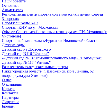
Наши объекты
Основные
Альметьевск
Региональный центр спортивной гимнастики имени Сергея
Загорских
Спортзал школы №67
Спортзал КИУ по ул. Московская
Объект: Сельскохозяйственный техникум им. Г.И. Усманова (г.
Чистополь)
Спортивный зал школы г.Фурманов Ивановской области
Детские сады
Детский сад на Достоевского
Детский сад N116 “Фиалка”
«Детский сад №137 комбинированного вида» “Соловушка”
Детский сад № 117 “Уенчык”
Развлекательно-отдыхательные центры
Нижегородская область, г. Дзержинск, пр-т Ленина, 62 (
дворец культуры Химиков)
О нас
О компании
Карьера
Контакты
Партнеры
Лицензии
Бренды