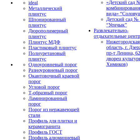
«Детский сад 
ideal
комбинированн
Металлический
вида» “Солову
плинтус
Детский сад № 
Шпонированный
“Уенчык”
плинтус
Развлекательно-
Дюрополимерный
отдыхательные цент
плинтус
Нижегородская
Плинтус МДФ
область, г. Дзе
Пластиковый плинтус
пр-т Ленина, 62
Полиуретановый
дворец культур
плинтус
Химиков)
Одноуровневый порог
Разноуровневый порог
Окантовочный краевой
порог
Угловой порог
Т-образный порог
Ламинированный
порог
Порог из нержавеющей
стали
Профиль для плитки и
керамогранита
Профиль ГОСТ
Профиль алюминиевый