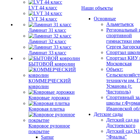
LVT 44 класс
Наши объекты
Основные
LVT 34 класс
Альметьевск
Региональный 
Ламинат 31 класс
спортивной
гимнастики им
Ламинат 32 класс
Сергея Загорск
Спортзал школ
Ламинат 33 класс
Спортзал КИУ п
Московская
БЫТОВОЙ ковролин
Объект:
Сельскохозяйс
техникум им. Г
КОММЕРЧЕСКИЙ
Усманова (г.
ковролин
Чистополь)
Спортивный за
Ковровые дорожки
школы г.Фурма
Ивановской об
Ковровая плитка
Детские сады
Детский сад на
Достоевского
Ковровое рулонное
Детский сад N1
покрытие
“Фиалка”
Samur