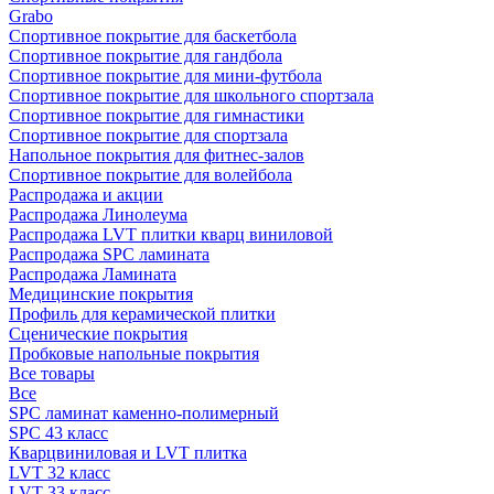
Grabo
Спортивное покрытие для баскетбола
Спортивное покрытие для гандбола
Спортивное покрытие для мини-футбола
Спортивное покрытие для школьного спортзала
Спортивное покрытие для гимнастики
Спортивное покрытие для спортзала
Напольное покрытия для фитнес-залов
Спортивное покрытие для волейбола
Распродажа и акции
Распродажа Линолеума
Распродажа LVT плитки кварц виниловой
Распродажа SPC ламината
Распродажа Ламината
Медицинские покрытия
Профиль для керамической плитки
Сценические покрытия
Пробковые напольные покрытия
Все товары
Все
SPC ламинат каменно-полимерный
SPC 43 класс
Кварцвиниловая и LVT плитка
LVT 32 класс
LVT 33 класс