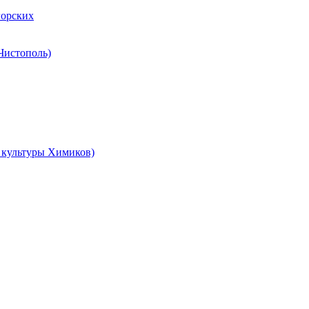
горских
 Чистополь)
ц культуры Химиков)