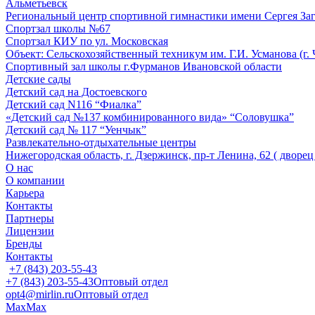
Альметьевск
Региональный центр спортивной гимнастики имени Сергея За
Спортзал школы №67
Спортзал КИУ по ул. Московская
Объект: Сельскохозяйственный техникум им. Г.И. Усманова (г.
Спортивный зал школы г.Фурманов Ивановской области
Детские сады
Детский сад на Достоевского
Детский сад N116 “Фиалка”
«Детский сад №137 комбинированного вида» “Соловушка”
Детский сад № 117 “Уенчык”
Развлекательно-отдыхательные центры
Нижегородская область, г. Дзержинск, пр-т Ленина, 62 ( дворе
О нас
О компании
Карьера
Контакты
Партнеры
Лицензии
Бренды
Контакты
+7 (843) 203-55-43
+7 (843) 203-55-43
Оптовый отдел
opt4@mirlin.ru
Оптовый отдел
Max
Max