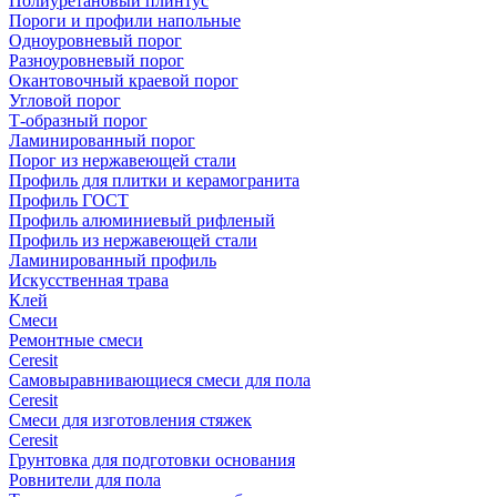
Полиуретановый плинтус
Пороги и профили напольные
Одноуровневый порог
Разноуровневый порог
Окантовочный краевой порог
Угловой порог
Т-образный порог
Ламинированный порог
Порог из нержавеющей стали
Профиль для плитки и керамогранита
Профиль ГОСТ
Профиль алюминиевый рифленый
Профиль из нержавеющей стали
Ламинированный профиль
Искусственная трава
Клей
Смеси
Ремонтные смеси
Ceresit
Самовыравнивающиеся смеси для пола
Ceresit
Смеси для изготовления стяжек
Ceresit
Грунтовка для подготовки основания
Ровнители для пола