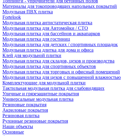
Топпинги - упрочнители для бетонных полов
Материалы для токопроводящих напольных покрытий
Модульная ПВХ плитка
Fortelook
Модульная плитка антистатическая плитка
Модульная плитка для Автомойки / СТО
Модульная плитка для бассейнов и аквапарков
Модульная плитка для гостиниц
Модульная плитка для детских / спортивных площадок
Модульная плитка длитка для дома и офиса
Клей для модульной плитки
Модульная плитка для складов, цехов и производства
Модульная плитка для спортивных объектов
Модульная плитка для торговых и офисный помещений
Модульная плитка для цехов с повышенной влажностью
Комплектующие для модульной плитки
Тактильная модульная плитка для слабовидящих
Уличные и грязезащитные покрытия
Универсальные модульная плитка
Резиновые покрытия
Акриловые покрытия
Резиновая плитка
Рулонные резиновые покрытия
Наши объекты
Основные