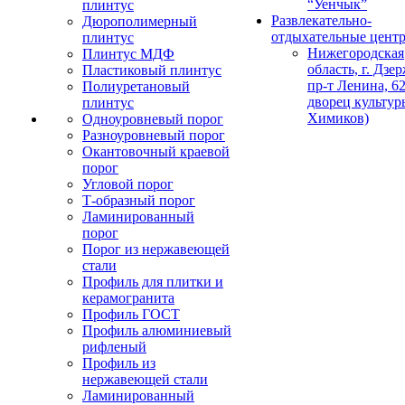
“Уенчык”
плинтус
Развлекательно-
Дюрополимерный
отдыхательные цент
плинтус
Нижегородская
Плинтус МДФ
область, г. Дзе
Пластиковый плинтус
пр-т Ленина, 62
Полиуретановый
дворец культур
плинтус
Химиков)
Одноуровневый порог
Разноуровневый порог
Окантовочный краевой
порог
Угловой порог
Т-образный порог
Ламинированный
порог
Порог из нержавеющей
стали
Профиль для плитки и
керамогранита
Профиль ГОСТ
Профиль алюминиевый
рифленый
Профиль из
нержавеющей стали
Ламинированный