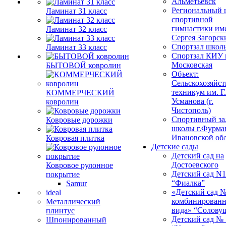
Альметьевск
Региональный 
Ламинат 31 класс
спортивной
гимнастики им
Ламинат 32 класс
Сергея Загорск
Спортзал школ
Ламинат 33 класс
Спортзал КИУ п
Московская
БЫТОВОЙ ковролин
Объект:
Сельскохозяйс
техникум им. Г
КОММЕРЧЕСКИЙ
Усманова (г.
ковролин
Чистополь)
Спортивный за
Ковровые дорожки
школы г.Фурма
Ивановской об
Ковровая плитка
Детские сады
Детский сад на
Достоевского
Ковровое рулонное
Детский сад N1
покрытие
“Фиалка”
Samur
«Детский сад 
ideal
комбинированн
Металлический
вида» “Солову
плинтус
Детский сад № 
Шпонированный