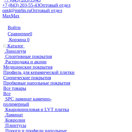
+7 (843) 203-55-43
Оптовый отдел
opt4@mirlin.ru
Оптовый отдел
Max
Max
Войти
Сравнение
0
Корзина
0
Каталог
Линолеум
Спортивные покрытия
Распродажа и акции
Медицинские покрытия
Профиль для керамической плитки
Сценические покрытия
Пробковые напольные покрытия
Все товары
Все
SPC ламинат каменно-
полимерный
Кварцвиниловая и LVT плитка
Ламинат
Ковролин
Плинтусы
Пороги и профили напольные