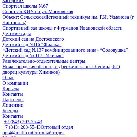
Загорских
Спортзал школы №67
Спортзал КИУ по ул. Московская
Объект: Сельскохозяйственный техникум им. Г.И. Усманова (г.
Чистополь)
Спортивный зал школы г.Фурманов Ивановской области
Детские сады
Детский сад на Достоевского
Детский сад N116 “Фиалка”
«Детский сад №137 комбинированного вида» “Соловушка”
Детский сад № 117 “Уенчык”
Развлекательно-отдыхательные центры
Нижегородская область, г. Дзержинск, пр-т Ленина, 62 (
дворец культуры Химиков)
О нас
О компании
Карьера
Контакты
Партнеры
Лицензии
Бренды
Контакты
+7 (843) 203-55-43
+7 (843) 203-55-43
Оптовый отдел
opt4@mirlin.ru
Оптовый отдел