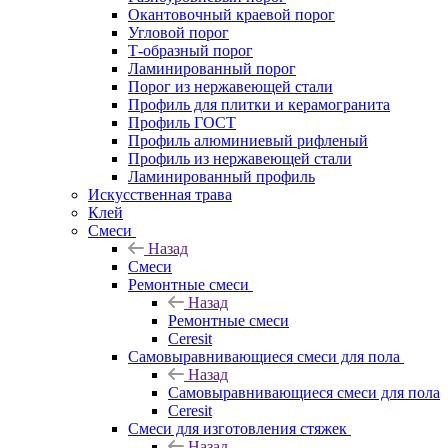
Окантовочный краевой порог
Угловой порог
Т-образный порог
Ламинированный порог
Порог из нержавеющей стали
Профиль для плитки и керамогранита
Профиль ГОСТ
Профиль алюминиевый рифленый
Профиль из нержавеющей стали
Ламинированный профиль
Искусственная трава
Клей
Смеси
Назад
Смеси
Ремонтные смеси
Назад
Ремонтные смеси
Ceresit
Самовыравнивающиеся смеси для пола
Назад
Самовыравнивающиеся смеси для пола
Ceresit
Смеси для изготовления стяжек
Назад