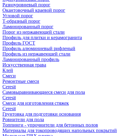
Разноуровневый порог
Окантовочный краевой порог
Угловой порог
Т-образный порог
Ламинированный порог
Порог из нержавеющей стали
Профиль для плитки и керамогранита
Профиль ГОСТ
Профиль алюминиевый рифленый
Профиль из нержавеющей стали
Ламинированный профиль
Искусственная трава
Клей
Смеси
Ремонтные смеси
Ceresit
Самовыравнивающиеся смеси для пола
Ceresit
Смеси для изготовления стяжек
Ceresit
Грунтовка для подготовки основания
Ровнители для пола
Топпинги - упрочнители для бетонных полов
Материалы для токопроводящих напольных покрытий
Модульная ПВХ плитка