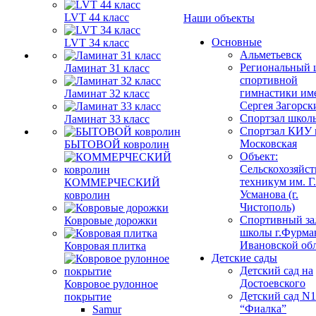
LVT 44 класс
Наши объекты
Основные
LVT 34 класс
Альметьевск
Региональный 
Ламинат 31 класс
спортивной
гимнастики им
Ламинат 32 класс
Сергея Загорск
Спортзал школ
Ламинат 33 класс
Спортзал КИУ п
Московская
БЫТОВОЙ ковролин
Объект:
Сельскохозяйс
техникум им. Г
КОММЕРЧЕСКИЙ
Усманова (г.
ковролин
Чистополь)
Спортивный за
Ковровые дорожки
школы г.Фурма
Ивановской об
Ковровая плитка
Детские сады
Детский сад на
Достоевского
Ковровое рулонное
Детский сад N1
покрытие
“Фиалка”
Samur