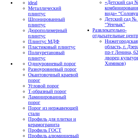
«Детский сад 
ideal
комбинированн
Металлический
вида» “Солову
плинтус
Детский сад № 
Шпонированный
“Уенчык”
плинтус
Развлекательно-
Дюрополимерный
отдыхательные цент
плинтус
Нижегородская
Плинтус МДФ
область, г. Дзе
Пластиковый плинтус
пр-т Ленина, 62
Полиуретановый
дворец культур
плинтус
Химиков)
Одноуровневый порог
Разноуровневый порог
Окантовочный краевой
порог
Угловой порог
Т-образный порог
Ламинированный
порог
Порог из нержавеющей
стали
Профиль для плитки и
керамогранита
Профиль ГОСТ
Профиль алюминиевый