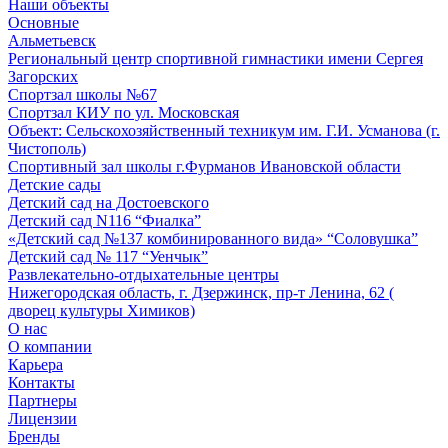
Наши объекты
Основные
Альметьевск
Региональный центр спортивной гимнастики имени Сергея
Загорских
Спортзал школы №67
Спортзал КИУ по ул. Московская
Объект: Сельскохозяйственный техникум им. Г.И. Усманова (г.
Чистополь)
Спортивный зал школы г.Фурманов Ивановской области
Детские сады
Детский сад на Достоевского
Детский сад N116 “Фиалка”
«Детский сад №137 комбинированного вида» “Соловушка”
Детский сад № 117 “Уенчык”
Развлекательно-отдыхательные центры
Нижегородская область, г. Дзержинск, пр-т Ленина, 62 (
дворец культуры Химиков)
О нас
О компании
Карьера
Контакты
Партнеры
Лицензии
Бренды