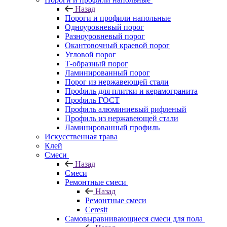
Назад
Пороги и профили напольные
Одноуровневый порог
Разноуровневый порог
Окантовочный краевой порог
Угловой порог
Т-образный порог
Ламинированный порог
Порог из нержавеющей стали
Профиль для плитки и керамогранита
Профиль ГОСТ
Профиль алюминиевый рифленый
Профиль из нержавеющей стали
Ламинированный профиль
Искусственная трава
Клей
Смеси
Назад
Смеси
Ремонтные смеси
Назад
Ремонтные смеси
Ceresit
Самовыравнивающиеся смеси для пола