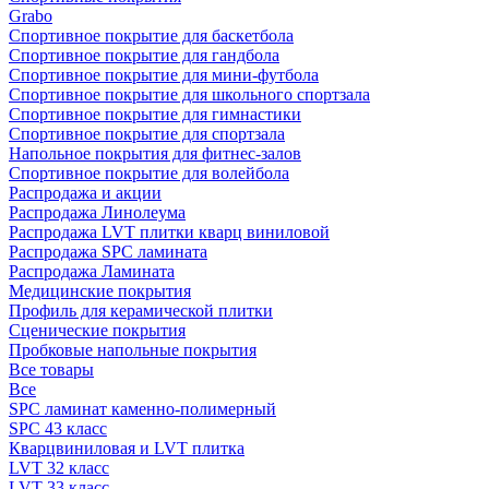
Grabo
Спортивное покрытие для баскетбола
Спортивное покрытие для гандбола
Спортивное покрытие для мини-футбола
Спортивное покрытие для школьного спортзала
Спортивное покрытие для гимнастики
Спортивное покрытие для спортзала
Напольное покрытия для фитнес-залов
Спортивное покрытие для волейбола
Распродажа и акции
Распродажа Линолеума
Распродажа LVT плитки кварц виниловой
Распродажа SPC ламината
Распродажа Ламината
Медицинские покрытия
Профиль для керамической плитки
Сценические покрытия
Пробковые напольные покрытия
Все товары
Все
SPC ламинат каменно-полимерный
SPC 43 класс
Кварцвиниловая и LVT плитка
LVT 32 класс
LVT 33 класс