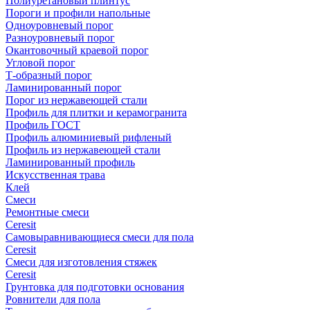
Полиуретановый плинтус
Пороги и профили напольные
Одноуровневый порог
Разноуровневый порог
Окантовочный краевой порог
Угловой порог
Т-образный порог
Ламинированный порог
Порог из нержавеющей стали
Профиль для плитки и керамогранита
Профиль ГОСТ
Профиль алюминиевый рифленый
Профиль из нержавеющей стали
Ламинированный профиль
Искусственная трава
Клей
Смеси
Ремонтные смеси
Ceresit
Самовыравнивающиеся смеси для пола
Ceresit
Смеси для изготовления стяжек
Ceresit
Грунтовка для подготовки основания
Ровнители для пола