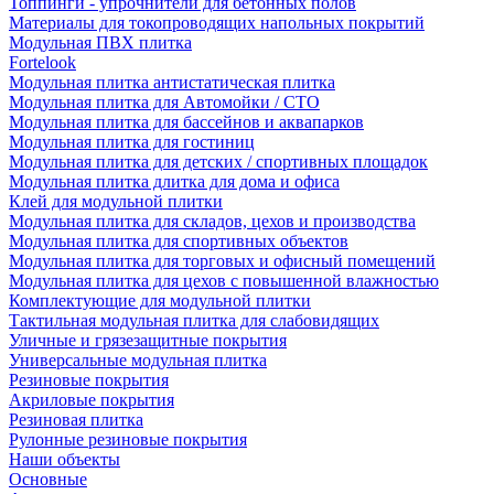
Топпинги - упрочнители для бетонных полов
Материалы для токопроводящих напольных покрытий
Модульная ПВХ плитка
Fortelook
Модульная плитка антистатическая плитка
Модульная плитка для Автомойки / СТО
Модульная плитка для бассейнов и аквапарков
Модульная плитка для гостиниц
Модульная плитка для детских / спортивных площадок
Модульная плитка длитка для дома и офиса
Клей для модульной плитки
Модульная плитка для складов, цехов и производства
Модульная плитка для спортивных объектов
Модульная плитка для торговых и офисный помещений
Модульная плитка для цехов с повышенной влажностью
Комплектующие для модульной плитки
Тактильная модульная плитка для слабовидящих
Уличные и грязезащитные покрытия
Универсальные модульная плитка
Резиновые покрытия
Акриловые покрытия
Резиновая плитка
Рулонные резиновые покрытия
Наши объекты
Основные