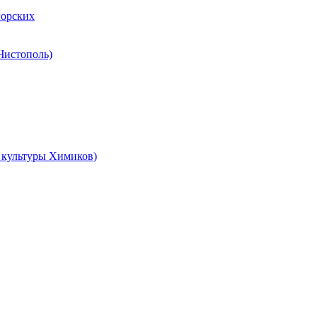
горских
 Чистополь)
ц культуры Химиков)