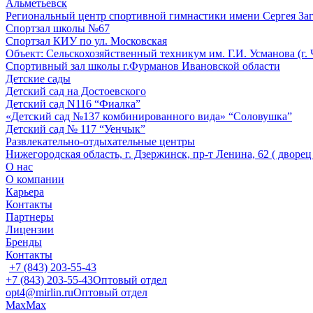
Альметьевск
Региональный центр спортивной гимнастики имени Сергея За
Спортзал школы №67
Спортзал КИУ по ул. Московская
Объект: Сельскохозяйственный техникум им. Г.И. Усманова (г.
Спортивный зал школы г.Фурманов Ивановской области
Детские сады
Детский сад на Достоевского
Детский сад N116 “Фиалка”
«Детский сад №137 комбинированного вида» “Соловушка”
Детский сад № 117 “Уенчык”
Развлекательно-отдыхательные центры
Нижегородская область, г. Дзержинск, пр-т Ленина, 62 ( дворе
О нас
О компании
Карьера
Контакты
Партнеры
Лицензии
Бренды
Контакты
+7 (843) 203-55-43
+7 (843) 203-55-43
Оптовый отдел
opt4@mirlin.ru
Оптовый отдел
Max
Max