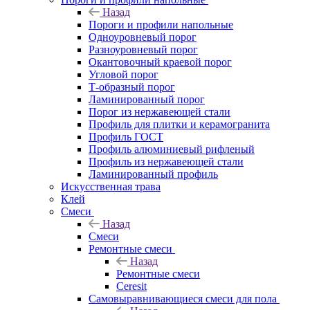
Назад
Пороги и профили напольные
Одноуровневый порог
Разноуровневый порог
Окантовочный краевой порог
Угловой порог
Т-образный порог
Ламинированный порог
Порог из нержавеющей стали
Профиль для плитки и керамогранита
Профиль ГОСТ
Профиль алюминиевый рифленый
Профиль из нержавеющей стали
Ламинированный профиль
Искусственная трава
Клей
Смеси
Назад
Смеси
Ремонтные смеси
Назад
Ремонтные смеси
Ceresit
Самовыравнивающиеся смеси для пола