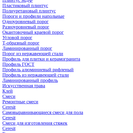
Плинтус МДФ
Пластиковый плинтус
Полиуретановый плинтус
Пороги и профили напольные
Одноуровневый порог
Разноуровневый порог
Окантовочный краевой порог
Угловой порог
Т-образный порог
Ламинированный порог
Порог из нержавеющей стали
Профиль для плитки и керамогранита
Профиль ГОСТ
Профиль алюминиевый рифленый
Профиль из нержавеющей стали
Ламинированный профиль
Искусственная трава
Клей
Смеси
Ремонтные смеси
Ceresit
Самовыравнивающиеся смеси для пола
Ceresit
Смеси для изготовления стяжек
Ceresit