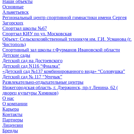
Наши объекты
Основные
Альметьевск
Региональный центр спортивной гимнастики имени Сергея
Загорских
Спортзал школы №67
Спортзал КИУ по ул. Московская
Объект: Сельскохозяйственный техникум им. Г.И. Усманова (г.
Чистополь)
Спортивный зал школы г.Фурманов Ивановской области
Детские сады
Детский сад на Достоевского
Детский сад N116 “Фиалка”
«Детский сад №137 комбинированного вида» “Соловушка”
Детский сад № 117 “Уенчык”
Развлекательно-отдыхательные центры
Нижегородская область, г. Дзержинск, пр-т Ленина, 62 (
дворец культуры Химиков)
О нас
О компании
Карьера
Контакты
Партнеры
Лицензии
Бренды