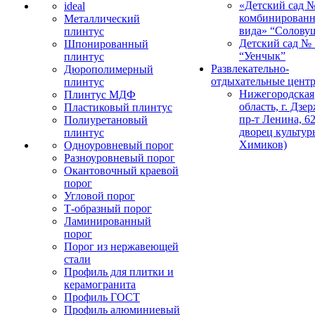
«Детский сад 
ideal
комбинированн
Металлический
вида» “Солову
плинтус
Детский сад № 
Шпонированный
“Уенчык”
плинтус
Развлекательно-
Дюрополимерный
отдыхательные цент
плинтус
Нижегородская
Плинтус МДФ
область, г. Дзе
Пластиковый плинтус
пр-т Ленина, 62
Полиуретановый
дворец культур
плинтус
Химиков)
Одноуровневый порог
Разноуровневый порог
Окантовочный краевой
порог
Угловой порог
Т-образный порог
Ламинированный
порог
Порог из нержавеющей
стали
Профиль для плитки и
керамогранита
Профиль ГОСТ
Профиль алюминиевый