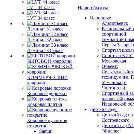
LVT 44 класс
Наши объекты
Основные
LVT 34 класс
Альметьевск
Региональный 
Ламинат 31 класс
спортивной
гимнастики им
Ламинат 32 класс
Сергея Загорск
Спортзал школ
Ламинат 33 класс
Спортзал КИУ п
Московская
БЫТОВОЙ ковролин
Объект:
Сельскохозяйс
техникум им. Г
КОММЕРЧЕСКИЙ
Усманова (г.
ковролин
Чистополь)
Спортивный за
Ковровые дорожки
школы г.Фурма
Ивановской об
Ковровая плитка
Детские сады
Детский сад на
Достоевского
Ковровое рулонное
Детский сад N1
покрытие
“Фиалка”
Samur