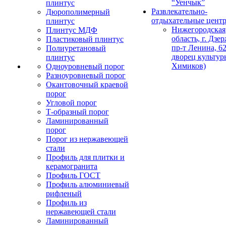
“Уенчык”
плинтус
Развлекательно-
Дюрополимерный
отдыхательные цент
плинтус
Нижегородская
Плинтус МДФ
область, г. Дзе
Пластиковый плинтус
пр-т Ленина, 62
Полиуретановый
дворец культур
плинтус
Химиков)
Одноуровневый порог
Разноуровневый порог
Окантовочный краевой
порог
Угловой порог
Т-образный порог
Ламинированный
порог
Порог из нержавеющей
стали
Профиль для плитки и
керамогранита
Профиль ГОСТ
Профиль алюминиевый
рифленый
Профиль из
нержавеющей стали
Ламинированный