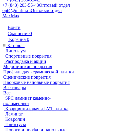
+7 (843) 203-55-43
Оптовый отдел
opt4@mirlin.ru
Оптовый отдел
Max
Max
Войти
Сравнение
0
Корзина
0
Каталог
Линолеум
Спортивные покрытия
Распродажа и акции
Медицинские покрытия
Профиль для керамической плитки
Сценические покрытия
Пробковые напольные покрытия
Все товары
Все
SPC ламинат каменно-
полимерный
Кварцвиниловая и LVT плитка
Ламинат
Ковролин
Плинтусы
Пороги и профили напольные