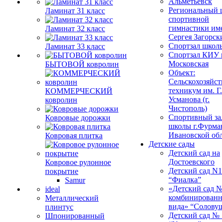
Альметьевск
Региональный 
Ламинат 31 класс
спортивной
гимнастики им
Ламинат 32 класс
Сергея Загорск
Спортзал школ
Ламинат 33 класс
Спортзал КИУ п
Московская
БЫТОВОЙ ковролин
Объект:
Сельскохозяйс
техникум им. Г
КОММЕРЧЕСКИЙ
Усманова (г.
ковролин
Чистополь)
Спортивный за
Ковровые дорожки
школы г.Фурма
Ивановской об
Ковровая плитка
Детские сады
Детский сад на
Достоевского
Ковровое рулонное
Детский сад N1
покрытие
“Фиалка”
Samur
«Детский сад 
ideal
комбинированн
Металлический
вида» “Солову
плинтус
Детский сад № 
Шпонированный