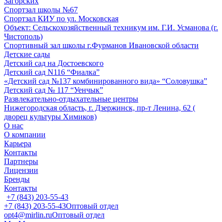
Загорских
Спортзал школы №67
Спортзал КИУ по ул. Московская
Объект: Сельскохозяйственный техникум им. Г.И. Усманова (г.
Чистополь)
Спортивный зал школы г.Фурманов Ивановской области
Детские сады
Детский сад на Достоевского
Детский сад N116 “Фиалка”
«Детский сад №137 комбинированного вида» “Соловушка”
Детский сад № 117 “Уенчык”
Развлекательно-отдыхательные центры
Нижегородская область, г. Дзержинск, пр-т Ленина, 62 (
дворец культуры Химиков)
О нас
О компании
Карьера
Контакты
Партнеры
Лицензии
Бренды
Контакты
+7 (843) 203-55-43
+7 (843) 203-55-43
Оптовый отдел
opt4@mirlin.ru
Оптовый отдел