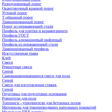
Разноуровневый порог
Окантовочный краевой порог
Угловой порог
Т-образный порог
Ламинированный порог
Порог из нержавеющей стали
Профиль для плитки и керамогранита
Профиль ГОСТ
Профиль алюминиевый рифленый
Профиль из нержавеющей стали
Ламинированный профиль
Искусственная трава
Клей
Смеси
Ремонтные смеси
Ceresit
Самовыравнивающиеся смеси для пола
Ceresit
Смеси для изготовления стяжек
Ceresit
Грунтовка для подготовки основания
Ровнители для пола
Топпинги - упрочнители для бетонных полов
Материалы для токопроводящих напольных покрытий
Модульная ПВХ плитка