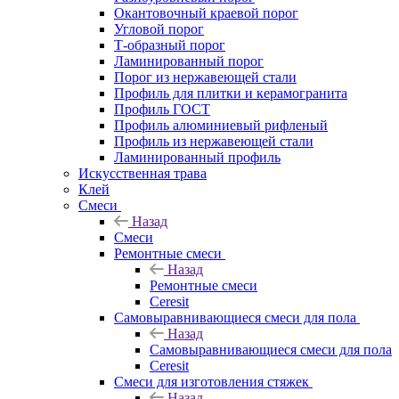
Окантовочный краевой порог
Угловой порог
Т-образный порог
Ламинированный порог
Порог из нержавеющей стали
Профиль для плитки и керамогранита
Профиль ГОСТ
Профиль алюминиевый рифленый
Профиль из нержавеющей стали
Ламинированный профиль
Искусственная трава
Клей
Смеси
Назад
Смеси
Ремонтные смеси
Назад
Ремонтные смеси
Ceresit
Самовыравнивающиеся смеси для пола
Назад
Самовыравнивающиеся смеси для пола
Ceresit
Смеси для изготовления стяжек
Назад