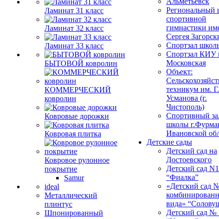
Альметьевск
Региональный 
Ламинат 31 класс
спортивной
гимнастики им
Ламинат 32 класс
Сергея Загорск
Спортзал школ
Ламинат 33 класс
Спортзал КИУ п
Московская
БЫТОВОЙ ковролин
Объект:
Сельскохозяйс
техникум им. Г
КОММЕРЧЕСКИЙ
Усманова (г.
ковролин
Чистополь)
Спортивный за
Ковровые дорожки
школы г.Фурма
Ивановской об
Ковровая плитка
Детские сады
Детский сад на
Достоевского
Ковровое рулонное
Детский сад N1
покрытие
“Фиалка”
Samur
«Детский сад 
ideal
комбинированн
Металлический
вида» “Солову
плинтус
Детский сад № 
Шпонированный