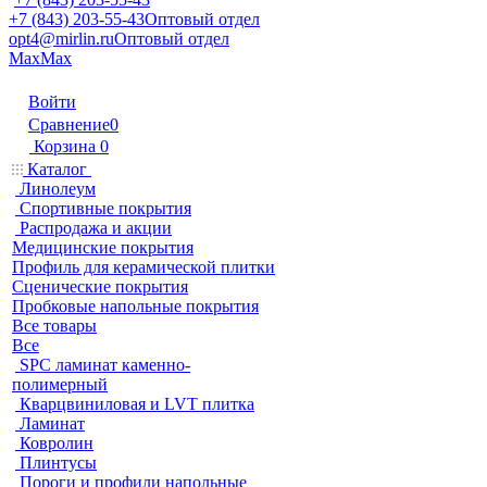
+7 (843) 203-55-43
Оптовый отдел
opt4@mirlin.ru
Оптовый отдел
Max
Max
Войти
Сравнение
0
Корзина
0
Каталог
Линолеум
Спортивные покрытия
Распродажа и акции
Медицинские покрытия
Профиль для керамической плитки
Сценические покрытия
Пробковые напольные покрытия
Все товары
Все
SPC ламинат каменно-
полимерный
Кварцвиниловая и LVT плитка
Ламинат
Ковролин
Плинтусы
Пороги и профили напольные