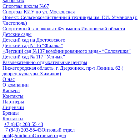
Загорских
Спортзал школы №67
Спортзал КИУ по ул. Московская
Объект: Сельскохозяйственный техникум им. Г.И. Усманова (г.
Чистополь)
Спортивный зал школы г.Фурманов Ивановской области
Детские сады
Детский сад на Достоевского
Детский сад N116 “Фиалка”
«Детский сад №137 комбинированного вида» “Соловушка”
Детский сад № 117 “Уенчык”
Развлекательно-отдыхательные центры
Нижегородская область, г. Дзержинск, пр-т Ленина, 62 (
дворец культуры Химиков)
О нас
О компании
Карьера
Контакты
Партнеры
Лицензии
Бренды
Контакты
+7 (843) 203-55-43
+7 (843) 203-55-43
Оптовый отдел
opt4@mirlin.ru
Оптовый отдел