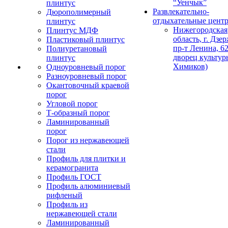
“Уенчык”
плинтус
Развлекательно-
Дюрополимерный
отдыхательные цент
плинтус
Нижегородская
Плинтус МДФ
область, г. Дзе
Пластиковый плинтус
пр-т Ленина, 62
Полиуретановый
дворец культур
плинтус
Химиков)
Одноуровневый порог
Разноуровневый порог
Окантовочный краевой
порог
Угловой порог
Т-образный порог
Ламинированный
порог
Порог из нержавеющей
стали
Профиль для плитки и
керамогранита
Профиль ГОСТ
Профиль алюминиевый
рифленый
Профиль из
нержавеющей стали
Ламинированный