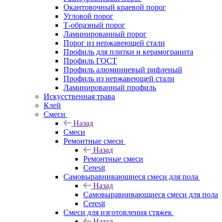
Окантовочный краевой порог
Угловой порог
Т-образный порог
Ламинированный порог
Порог из нержавеющей стали
Профиль для плитки и керамогранита
Профиль ГОСТ
Профиль алюминиевый рифленый
Профиль из нержавеющей стали
Ламинированный профиль
Искусственная трава
Клей
Смеси
Назад
Смеси
Ремонтные смеси
Назад
Ремонтные смеси
Ceresit
Самовыравнивающиеся смеси для пола
Назад
Самовыравнивающиеся смеси для пола
Ceresit
Смеси для изготовления стяжек
Назад