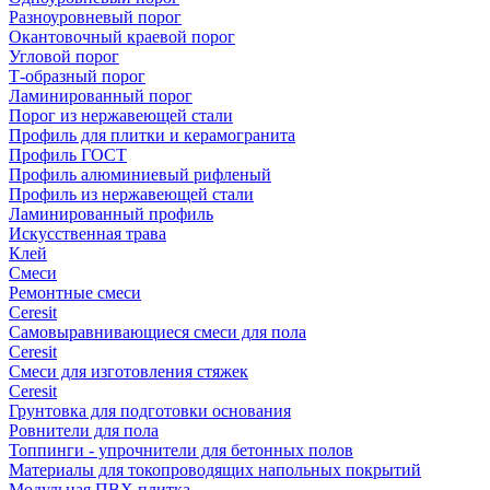
Разноуровневый порог
Окантовочный краевой порог
Угловой порог
Т-образный порог
Ламинированный порог
Порог из нержавеющей стали
Профиль для плитки и керамогранита
Профиль ГОСТ
Профиль алюминиевый рифленый
Профиль из нержавеющей стали
Ламинированный профиль
Искусственная трава
Клей
Смеси
Ремонтные смеси
Ceresit
Самовыравнивающиеся смеси для пола
Ceresit
Смеси для изготовления стяжек
Ceresit
Грунтовка для подготовки основания
Ровнители для пола
Топпинги - упрочнители для бетонных полов
Материалы для токопроводящих напольных покрытий
Модульная ПВХ плитка