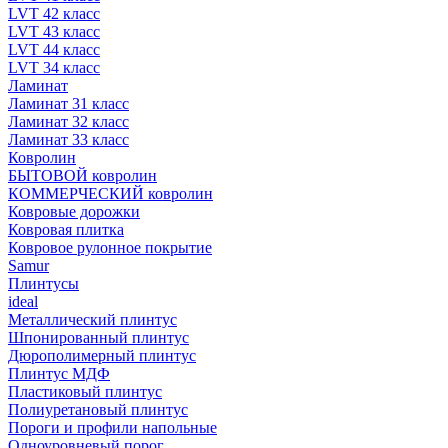
LVT 42 класс
LVT 43 класс
LVT 44 класс
LVT 34 класс
Ламинат
Ламинат 31 класс
Ламинат 32 класс
Ламинат 33 класс
Ковролин
БЫТОВОЙ ковролин
КОММЕРЧЕСКИЙ ковролин
Ковровые дорожки
Ковровая плитка
Ковровое рулонное покрытие
Samur
Плинтусы
ideal
Металлический плинтус
Шпонированный плинтус
Дюрополимерный плинтус
Плинтус МДФ
Пластиковый плинтус
Полиуретановый плинтус
Пороги и профили напольные
Одноуровневый порог