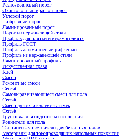
Разноуровневый порог
Окантовочный краевой порог
Угловой порог
Т-образный порог
Ламинированный порог
Порог из нержавеющей стали
Профиль для плитки и керамогранита
Профиль ГОСТ
Профиль алюминиевый рифленый
Профиль из нержавеющей стали
Ламинированный профиль
Искусственная трава
Клей
Смеси
Ремонтные смеси
Ceresit
Самовыравнивающиеся смеси для пола
Ceresit
Смеси для изготовления стяжек
Ceresit
Грунтовка для подготовки основания
Ровнители для пола
Топпинги - упрочнители для бетонных полов
Материалы для токопроводящих напольных покрытий
Модульная ПВХ плитка