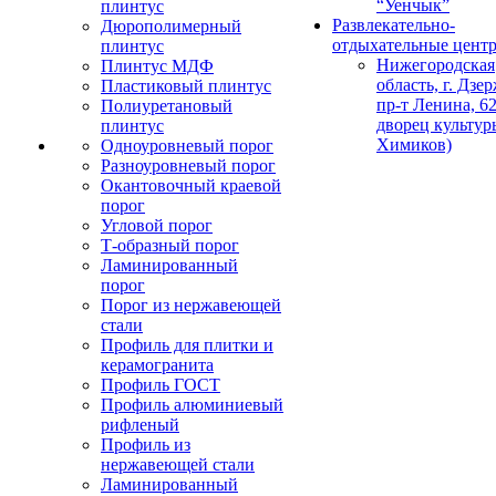
“Уенчык”
плинтус
Развлекательно-
Дюрополимерный
отдыхательные цент
плинтус
Нижегородская
Плинтус МДФ
область, г. Дзе
Пластиковый плинтус
пр-т Ленина, 62
Полиуретановый
дворец культур
плинтус
Химиков)
Одноуровневый порог
Разноуровневый порог
Окантовочный краевой
порог
Угловой порог
Т-образный порог
Ламинированный
порог
Порог из нержавеющей
стали
Профиль для плитки и
керамогранита
Профиль ГОСТ
Профиль алюминиевый
рифленый
Профиль из
нержавеющей стали
Ламинированный