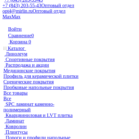
+7 (843) 203-55-43
Оптовый отдел
opt4@mirlin.ru
Оптовый отдел
Max
Max
Войти
Сравнение
0
Корзина
0
Каталог
Линолеум
Спортивные покрытия
Распродажа и акции
Медицинские покрытия
Профиль для керамической плитки
Сценические покрытия
Пробковые напольные покрытия
Все товары
Все
SPC ламинат каменно-
полимерный
Кварцвиниловая и LVT плитка
Ламинат
Ковролин
Плинтусы
Пороги и профили напольные