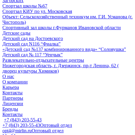
Загорских
Спортзал школы №67
Спортзал КИУ по ул. Московская
Объект: Сельскохозяйственный техникум им. Г.И. Усманова (г.
Чистополь)
Спортивный зал школы г.Фурманов Ивановской области
Детские сады
Детский сад на Достоевского
Детский сад N116 “Фиалка”
«Детский сад №137 комбинированного вида» “Соловушка”
Детский сад № 117 “Уенчык”
Развлекательно-отдыхательные центры
Нижегородская область, г. Дзержинск, пр-т Ленина, 62 (
дворец культуры Химиков)
О нас
О компании
Карьера
Контакты
Партнеры
Лицензии
Бренды
Контакты
+7 (843) 203-55-43
+7 (843) 203-55-43
Оптовый отдел
opt4@mirlin.ru
Оптовый отдел