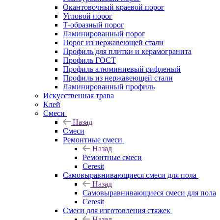
Окантовочный краевой порог
Угловой порог
Т-образный порог
Ламинированный порог
Порог из нержавеющей стали
Профиль для плитки и керамогранита
Профиль ГОСТ
Профиль алюминиевый рифленый
Профиль из нержавеющей стали
Ламинированный профиль
Искусственная трава
Клей
Смеси
Назад
Смеси
Ремонтные смеси
Назад
Ремонтные смеси
Ceresit
Самовыравнивающиеся смеси для пола
Назад
Самовыравнивающиеся смеси для пола
Ceresit
Смеси для изготовления стяжек
Назад