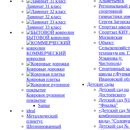
Альметьевск
Региональный 
Ламинат 31 класс
спортивной
гимнастики им
Ламинат 32 класс
Сергея Загорск
Спортзал школ
Ламинат 33 класс
Спортзал КИУ п
Московская
БЫТОВОЙ ковролин
Объект:
Сельскохозяйс
техникум им. Г
КОММЕРЧЕСКИЙ
Усманова (г.
ковролин
Чистополь)
Спортивный за
Ковровые дорожки
школы г.Фурма
Ивановской об
Ковровая плитка
Детские сады
Детский сад на
Достоевского
Ковровое рулонное
Детский сад N1
покрытие
“Фиалка”
Samur
«Детский сад 
ideal
комбинированн
Металлический
вида» “Солову
плинтус
Детский сад № 
Шпонированный