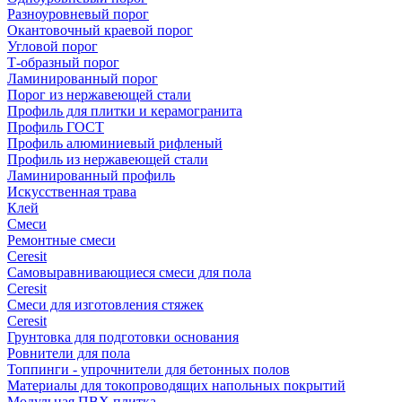
Разноуровневый порог
Окантовочный краевой порог
Угловой порог
Т-образный порог
Ламинированный порог
Порог из нержавеющей стали
Профиль для плитки и керамогранита
Профиль ГОСТ
Профиль алюминиевый рифленый
Профиль из нержавеющей стали
Ламинированный профиль
Искусственная трава
Клей
Смеси
Ремонтные смеси
Ceresit
Самовыравнивающиеся смеси для пола
Ceresit
Смеси для изготовления стяжек
Ceresit
Грунтовка для подготовки основания
Ровнители для пола
Топпинги - упрочнители для бетонных полов
Материалы для токопроводящих напольных покрытий
Модульная ПВХ плитка