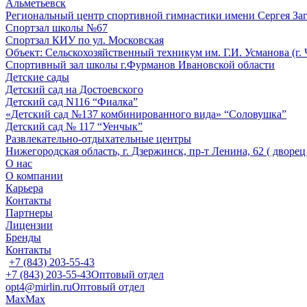
Альметьевск
Региональный центр спортивной гимнастики имени Сергея За
Спортзал школы №67
Спортзал КИУ по ул. Московская
Объект: Сельскохозяйственный техникум им. Г.И. Усманова (г.
Спортивный зал школы г.Фурманов Ивановской области
Детские сады
Детский сад на Достоевского
Детский сад N116 “Фиалка”
«Детский сад №137 комбинированного вида» “Соловушка”
Детский сад № 117 “Уенчык”
Развлекательно-отдыхательные центры
Нижегородская область, г. Дзержинск, пр-т Ленина, 62 ( дворе
О нас
О компании
Карьера
Контакты
Партнеры
Лицензии
Бренды
Контакты
+7 (843) 203-55-43
+7 (843) 203-55-43
Оптовый отдел
opt4@mirlin.ru
Оптовый отдел
Max
Max