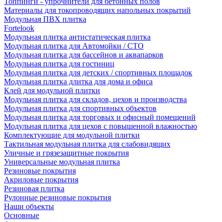
Топпинги - упрочнители для бетонных полов
Материалы для токопроводящих напольных покрытий
Модульная ПВХ плитка
Fortelook
Модульная плитка антистатическая плитка
Модульная плитка для Автомойки / СТО
Модульная плитка для бассейнов и аквапарков
Модульная плитка для гостиниц
Модульная плитка для детских / спортивных площадок
Модульная плитка длитка для дома и офиса
Клей для модульной плитки
Модульная плитка для складов, цехов и производства
Модульная плитка для спортивных объектов
Модульная плитка для торговых и офисный помещений
Модульная плитка для цехов с повышенной влажностью
Комплектующие для модульной плитки
Тактильная модульная плитка для слабовидящих
Уличные и грязезащитные покрытия
Универсальные модульная плитка
Резиновые покрытия
Акриловые покрытия
Резиновая плитка
Рулонные резиновые покрытия
Наши объекты
Основные