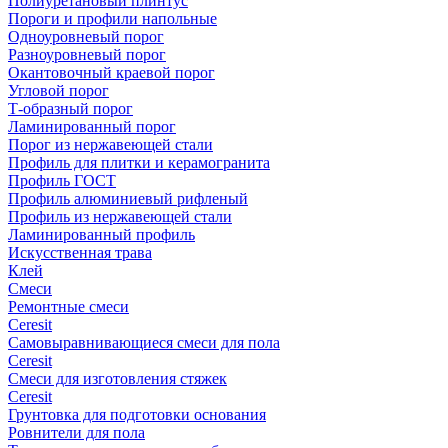
Полиуретановый плинтус
Пороги и профили напольные
Одноуровневый порог
Разноуровневый порог
Окантовочный краевой порог
Угловой порог
Т-образный порог
Ламинированный порог
Порог из нержавеющей стали
Профиль для плитки и керамогранита
Профиль ГОСТ
Профиль алюминиевый рифленый
Профиль из нержавеющей стали
Ламинированный профиль
Искусственная трава
Клей
Смеси
Ремонтные смеси
Ceresit
Самовыравнивающиеся смеси для пола
Ceresit
Смеси для изготовления стяжек
Ceresit
Грунтовка для подготовки основания
Ровнители для пола