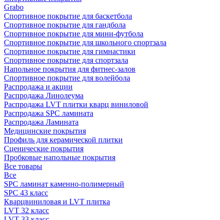
Grabo
Спортивное покрытие для баскетбола
Спортивное покрытие для гандбола
Спортивное покрытие для мини-футбола
Спортивное покрытие для школьного спортзала
Спортивное покрытие для гимнастики
Спортивное покрытие для спортзала
Напольное покрытия для фитнес-залов
Спортивное покрытие для волейбола
Распродажа и акции
Распродажа Линолеума
Распродажа LVT плитки кварц виниловой
Распродажа SPC ламината
Распродажа Ламината
Медицинские покрытия
Профиль для керамической плитки
Сценические покрытия
Пробковые напольные покрытия
Все товары
Все
SPC ламинат каменно-полимерный
SPC 43 класс
Кварцвиниловая и LVT плитка
LVT 32 класс
LVT 33 класс