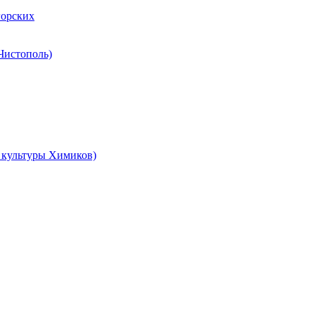
горских
 Чистополь)
ц культуры Химиков)