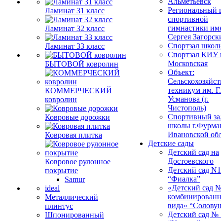
Альметьевск
Региональный 
Ламинат 31 класс
спортивной
гимнастики им
Ламинат 32 класс
Сергея Загорск
Спортзал школ
Ламинат 33 класс
Спортзал КИУ п
Московская
БЫТОВОЙ ковролин
Объект:
Сельскохозяйс
техникум им. Г
КОММЕРЧЕСКИЙ
Усманова (г.
ковролин
Чистополь)
Спортивный за
Ковровые дорожки
школы г.Фурма
Ивановской об
Ковровая плитка
Детские сады
Детский сад на
Достоевского
Ковровое рулонное
Детский сад N1
покрытие
“Фиалка”
Samur
«Детский сад 
ideal
комбинированн
Металлический
вида» “Солову
плинтус
Детский сад № 
Шпонированный