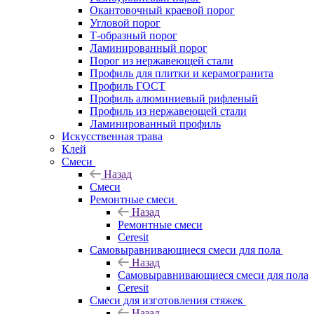
Окантовочный краевой порог
Угловой порог
Т-образный порог
Ламинированный порог
Порог из нержавеющей стали
Профиль для плитки и керамогранита
Профиль ГОСТ
Профиль алюминиевый рифленый
Профиль из нержавеющей стали
Ламинированный профиль
Искусственная трава
Клей
Смеси
Назад
Смеси
Ремонтные смеси
Назад
Ремонтные смеси
Ceresit
Самовыравнивающиеся смеси для пола
Назад
Самовыравнивающиеся смеси для пола
Ceresit
Смеси для изготовления стяжек
Назад