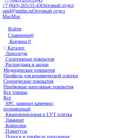
+7 (843) 203-55-43
Оптовый отдел
opt4@mirlin.ru
Оптовый отдел
Max
Max
Войти
Сравнение
0
Корзина
0
Каталог
Линолеум
Спортивные покрытия
Распродажа и акции
Медицинские покрытия
Профиль для керамической плитки
Сценические покрытия
Пробковые напольные покрытия
Все товары
Все
SPC ламинат каменно-
полимерный
Кварцвиниловая и LVT плитка
Ламинат
Ковролин
Плинтусы
Пороги и профили напольные