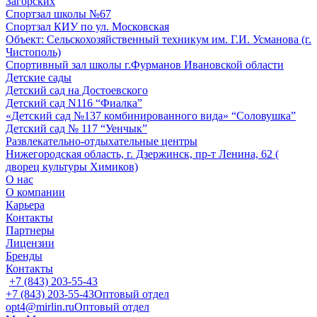
Загорских
Спортзал школы №67
Спортзал КИУ по ул. Московская
Объект: Сельскохозяйственный техникум им. Г.И. Усманова (г.
Чистополь)
Спортивный зал школы г.Фурманов Ивановской области
Детские сады
Детский сад на Достоевского
Детский сад N116 “Фиалка”
«Детский сад №137 комбинированного вида» “Соловушка”
Детский сад № 117 “Уенчык”
Развлекательно-отдыхательные центры
Нижегородская область, г. Дзержинск, пр-т Ленина, 62 (
дворец культуры Химиков)
О нас
О компании
Карьера
Контакты
Партнеры
Лицензии
Бренды
Контакты
+7 (843) 203-55-43
+7 (843) 203-55-43
Оптовый отдел
opt4@mirlin.ru
Оптовый отдел