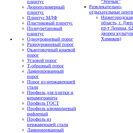
“Уенчык”
плинтус
Развлекательно-
Дюрополимерный
отдыхательные цент
плинтус
Нижегородская
Плинтус МДФ
область, г. Дзе
Пластиковый плинтус
пр-т Ленина, 62
Полиуретановый
дворец культур
плинтус
Химиков)
Одноуровневый порог
Разноуровневый порог
Окантовочный краевой
порог
Угловой порог
Т-образный порог
Ламинированный
порог
Порог из нержавеющей
стали
Профиль для плитки и
керамогранита
Профиль ГОСТ
Профиль алюминиевый
рифленый
Профиль из
нержавеющей стали
Ламинированный