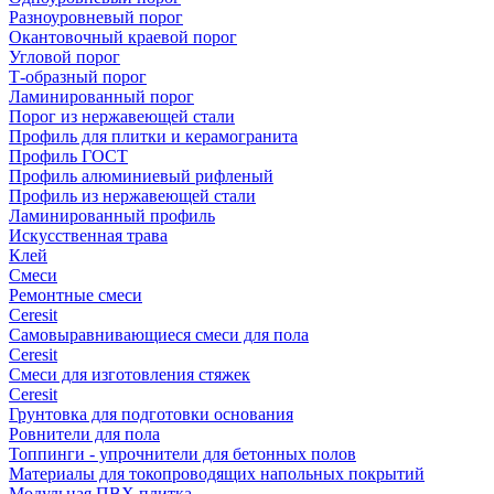
Разноуровневый порог
Окантовочный краевой порог
Угловой порог
Т-образный порог
Ламинированный порог
Порог из нержавеющей стали
Профиль для плитки и керамогранита
Профиль ГОСТ
Профиль алюминиевый рифленый
Профиль из нержавеющей стали
Ламинированный профиль
Искусственная трава
Клей
Смеси
Ремонтные смеси
Ceresit
Самовыравнивающиеся смеси для пола
Ceresit
Смеси для изготовления стяжек
Ceresit
Грунтовка для подготовки основания
Ровнители для пола
Топпинги - упрочнители для бетонных полов
Материалы для токопроводящих напольных покрытий
Модульная ПВХ плитка