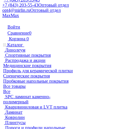
+7 (843) 203-55-43
Оптовый отдел
opt4@mirlin.ru
Оптовый отдел
Max
Max
Войти
Сравнение
0
Корзина
0
Каталог
Линолеум
Спортивные покрытия
Распродажа и акции
Медицинские покрытия
Профиль для керамической плитки
Сценические покрытия
Пробковые напольные покрытия
Все товары
Все
SPC ламинат каменно-
полимерный
Кварцвиниловая и LVT плитка
Ламинат
Ковролин
Плинтусы
Пороги и профили напольные