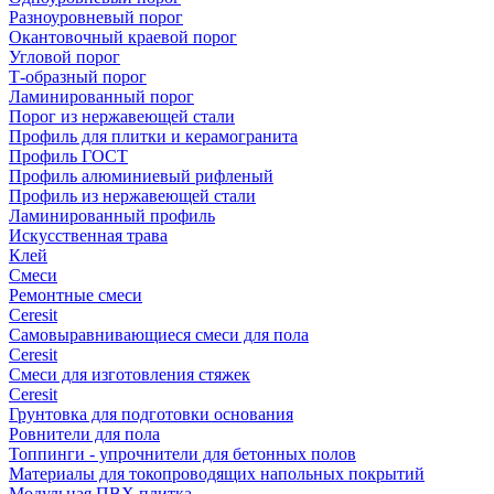
Разноуровневый порог
Окантовочный краевой порог
Угловой порог
Т-образный порог
Ламинированный порог
Порог из нержавеющей стали
Профиль для плитки и керамогранита
Профиль ГОСТ
Профиль алюминиевый рифленый
Профиль из нержавеющей стали
Ламинированный профиль
Искусственная трава
Клей
Смеси
Ремонтные смеси
Ceresit
Самовыравнивающиеся смеси для пола
Ceresit
Смеси для изготовления стяжек
Ceresit
Грунтовка для подготовки основания
Ровнители для пола
Топпинги - упрочнители для бетонных полов
Материалы для токопроводящих напольных покрытий
Модульная ПВХ плитка