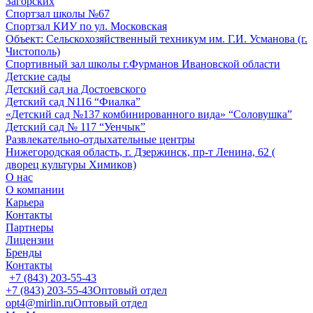
Загорских
Спортзал школы №67
Спортзал КИУ по ул. Московская
Объект: Сельскохозяйственный техникум им. Г.И. Усманова (г.
Чистополь)
Спортивный зал школы г.Фурманов Ивановской области
Детские сады
Детский сад на Достоевского
Детский сад N116 “Фиалка”
«Детский сад №137 комбинированного вида» “Соловушка”
Детский сад № 117 “Уенчык”
Развлекательно-отдыхательные центры
Нижегородская область, г. Дзержинск, пр-т Ленина, 62 (
дворец культуры Химиков)
О нас
О компании
Карьера
Контакты
Партнеры
Лицензии
Бренды
Контакты
+7 (843) 203-55-43
+7 (843) 203-55-43
Оптовый отдел
opt4@mirlin.ru
Оптовый отдел