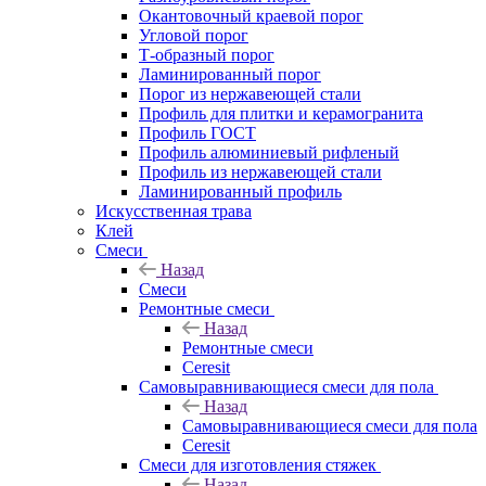
Окантовочный краевой порог
Угловой порог
Т-образный порог
Ламинированный порог
Порог из нержавеющей стали
Профиль для плитки и керамогранита
Профиль ГОСТ
Профиль алюминиевый рифленый
Профиль из нержавеющей стали
Ламинированный профиль
Искусственная трава
Клей
Смеси
Назад
Смеси
Ремонтные смеси
Назад
Ремонтные смеси
Ceresit
Самовыравнивающиеся смеси для пола
Назад
Самовыравнивающиеся смеси для пола
Ceresit
Смеси для изготовления стяжек
Назад