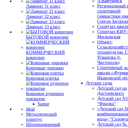
Альметьевск
Региональный 
Ламинат 31 класс
спортивной
гимнастики им
Ламинат 32 класс
Сергея Загорск
Спортзал школ
Ламинат 33 класс
Спортзал КИУ п
Московская
БЫТОВОЙ ковролин
Объект:
Сельскохозяйс
техникум им. Г
КОММЕРЧЕСКИЙ
Усманова (г.
ковролин
Чистополь)
Спортивный за
Ковровые дорожки
школы г.Фурма
Ивановской об
Ковровая плитка
Детские сады
Детский сад на
Достоевского
Ковровое рулонное
Детский сад N1
покрытие
“Фиалка”
Samur
«Детский сад 
ideal
комбинированн
Металлический
вида» “Солову
плинтус
Детский сад № 
Шпонированный