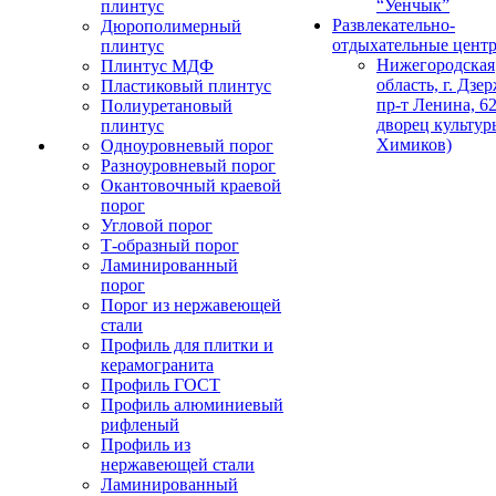
“Уенчык”
плинтус
Развлекательно-
Дюрополимерный
отдыхательные цент
плинтус
Нижегородская
Плинтус МДФ
область, г. Дзе
Пластиковый плинтус
пр-т Ленина, 62
Полиуретановый
дворец культур
плинтус
Химиков)
Одноуровневый порог
Разноуровневый порог
Окантовочный краевой
порог
Угловой порог
Т-образный порог
Ламинированный
порог
Порог из нержавеющей
стали
Профиль для плитки и
керамогранита
Профиль ГОСТ
Профиль алюминиевый
рифленый
Профиль из
нержавеющей стали
Ламинированный