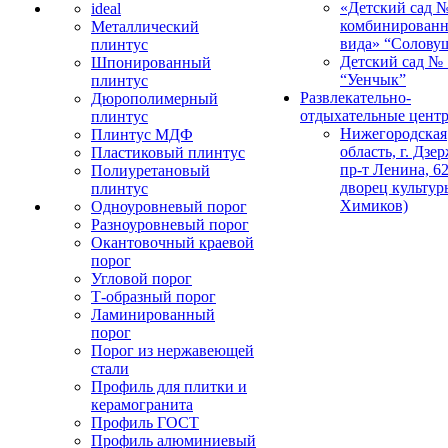
«Детский сад 
ideal
комбинированн
Металлический
вида» “Солову
плинтус
Детский сад № 
Шпонированный
“Уенчык”
плинтус
Развлекательно-
Дюрополимерный
отдыхательные цент
плинтус
Нижегородская
Плинтус МДФ
область, г. Дзе
Пластиковый плинтус
пр-т Ленина, 62
Полиуретановый
дворец культур
плинтус
Химиков)
Одноуровневый порог
Разноуровневый порог
Окантовочный краевой
порог
Угловой порог
Т-образный порог
Ламинированный
порог
Порог из нержавеющей
стали
Профиль для плитки и
керамогранита
Профиль ГОСТ
Профиль алюминиевый