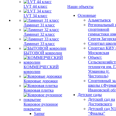
LVT 44 класс
Наши объекты
Основные
LVT 34 класс
Альметьевск
Региональный 
Ламинат 31 класс
спортивной
гимнастики им
Ламинат 32 класс
Сергея Загорск
Спортзал школ
Ламинат 33 класс
Спортзал КИУ п
Московская
БЫТОВОЙ ковролин
Объект:
Сельскохозяйс
техникум им. Г
КОММЕРЧЕСКИЙ
Усманова (г.
ковролин
Чистополь)
Спортивный за
Ковровые дорожки
школы г.Фурма
Ивановской об
Ковровая плитка
Детские сады
Детский сад на
Достоевского
Ковровое рулонное
Детский сад N1
покрытие
“Фиалка”
Samur