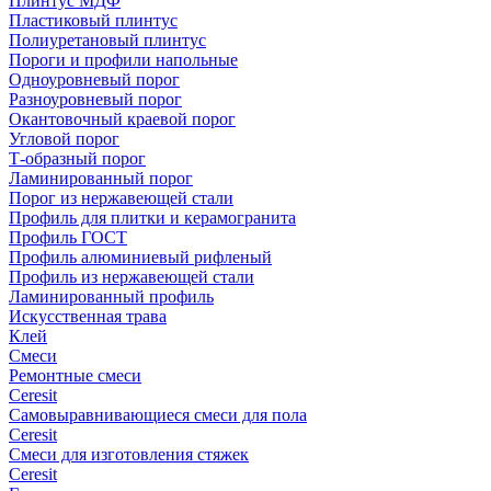
Плинтус МДФ
Пластиковый плинтус
Полиуретановый плинтус
Пороги и профили напольные
Одноуровневый порог
Разноуровневый порог
Окантовочный краевой порог
Угловой порог
Т-образный порог
Ламинированный порог
Порог из нержавеющей стали
Профиль для плитки и керамогранита
Профиль ГОСТ
Профиль алюминиевый рифленый
Профиль из нержавеющей стали
Ламинированный профиль
Искусственная трава
Клей
Смеси
Ремонтные смеси
Ceresit
Самовыравнивающиеся смеси для пола
Ceresit
Смеси для изготовления стяжек
Ceresit