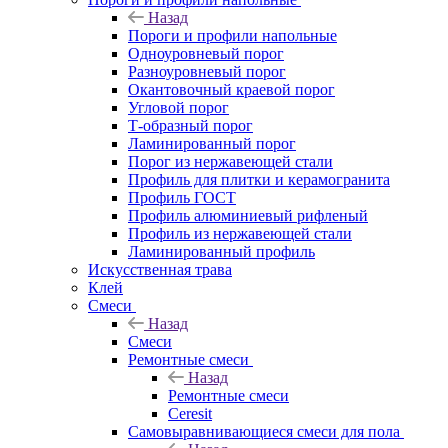
Назад
Пороги и профили напольные
Одноуровневый порог
Разноуровневый порог
Окантовочный краевой порог
Угловой порог
Т-образный порог
Ламинированный порог
Порог из нержавеющей стали
Профиль для плитки и керамогранита
Профиль ГОСТ
Профиль алюминиевый рифленый
Профиль из нержавеющей стали
Ламинированный профиль
Искусственная трава
Клей
Смеси
Назад
Смеси
Ремонтные смеси
Назад
Ремонтные смеси
Ceresit
Самовыравнивающиеся смеси для пола