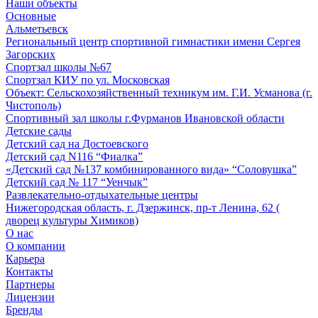
Наши объекты
Основные
Альметьевск
Региональный центр спортивной гимнастики имени Сергея
Загорских
Спортзал школы №67
Спортзал КИУ по ул. Московская
Объект: Сельскохозяйственный техникум им. Г.И. Усманова (г.
Чистополь)
Спортивный зал школы г.Фурманов Ивановской области
Детские сады
Детский сад на Достоевского
Детский сад N116 “Фиалка”
«Детский сад №137 комбинированного вида» “Соловушка”
Детский сад № 117 “Уенчык”
Развлекательно-отдыхательные центры
Нижегородская область, г. Дзержинск, пр-т Ленина, 62 (
дворец культуры Химиков)
О нас
О компании
Карьера
Контакты
Партнеры
Лицензии
Бренды