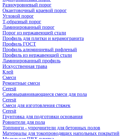
Разноуровневый порог
Окантовочный краевой порог
Угловой порог
Т-образный порог
Ламинированный порог
Порог из нержавеющей стали
Профиль для плитки и керамогранита
Профиль ГОСТ
Профиль алюминиевый рифленый
Профиль из нержавеющей стали
Ламинированный профиль
Искусственная трава
Клей
Смеси
Ремонтные смеси
Ceresit
Самовыравнивающиеся смеси для пола
Ceresit
Смеси для изготовления стяжек
Ceresit
Грунтовка для подготовки основания
Ровнители для пола
Топпинги - упрочнители для бетонных полов
Материалы для токопроводящих напольных покрытий
Модульная ПВХ плитка