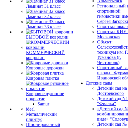
Альметьевск
Региональный 
Ламинат 31 класс
спортивной
гимнастики им
Ламинат 32 класс
Сергея Загорск
Спортзал школ
Ламинат 33 класс
Спортзал КИУ п
Московская
БЫТОВОЙ ковролин
Объект:
Сельскохозяйс
техникум им. Г
КОММЕРЧЕСКИЙ
Усманова (г.
ковролин
Чистополь)
Спортивный за
Ковровые дорожки
школы г.Фурма
Ивановской об
Ковровая плитка
Детские сады
Детский сад на
Достоевского
Ковровое рулонное
Детский сад N1
покрытие
“Фиалка”
Samur
«Детский сад 
ideal
комбинированн
Металлический
вида» “Солову
плинтус
Детский сад № 
Шпонированный