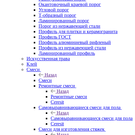
Окантовочный краевой порог
Угловой порог
Т-образный порог
Ламинированный порог
Порог из нержавеющей стали
Профиль для плитки и керамогранита
Профиль ГОСТ
Профиль алюминиевый рифленый
Профиль из нержавеющей стали
Ламинированный профиль
Искусственная трава
Клей
Смеси
Назад
Смеси
Ремонтные смеси
Назад
Ремонтные смеси
Ceresit
Самовыравнивающиеся смеси для пола
Назад
Самовыравнивающиеся смеси для пола
Ceresit
Смеси для изготовления стяжек
Назад