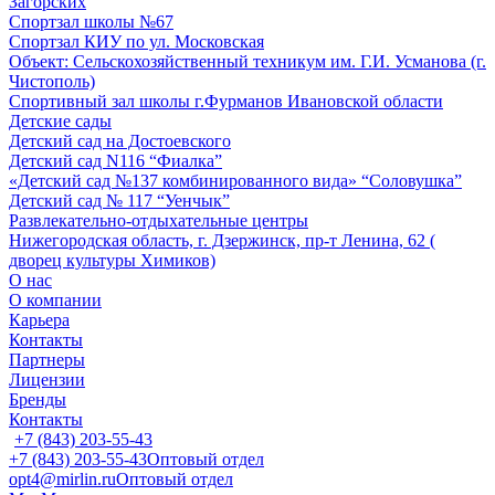
Загорских
Спортзал школы №67
Спортзал КИУ по ул. Московская
Объект: Сельскохозяйственный техникум им. Г.И. Усманова (г.
Чистополь)
Спортивный зал школы г.Фурманов Ивановской области
Детские сады
Детский сад на Достоевского
Детский сад N116 “Фиалка”
«Детский сад №137 комбинированного вида» “Соловушка”
Детский сад № 117 “Уенчык”
Развлекательно-отдыхательные центры
Нижегородская область, г. Дзержинск, пр-т Ленина, 62 (
дворец культуры Химиков)
О нас
О компании
Карьера
Контакты
Партнеры
Лицензии
Бренды
Контакты
+7 (843) 203-55-43
+7 (843) 203-55-43
Оптовый отдел
opt4@mirlin.ru
Оптовый отдел