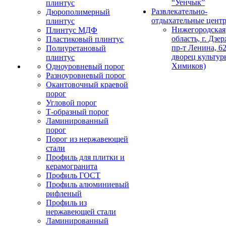
“Уенчык”
плинтус
Развлекательно-
Дюрополимерный
отдыхательные цент
плинтус
Нижегородская
Плинтус МДФ
область, г. Дзе
Пластиковый плинтус
пр-т Ленина, 62
Полиуретановый
дворец культур
плинтус
Химиков)
Одноуровневый порог
Разноуровневый порог
Окантовочный краевой
порог
Угловой порог
Т-образный порог
Ламинированный
порог
Порог из нержавеющей
стали
Профиль для плитки и
керамогранита
Профиль ГОСТ
Профиль алюминиевый
рифленый
Профиль из
нержавеющей стали
Ламинированный