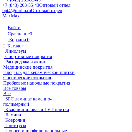
+7 (843) 203-55-43
Оптовый отдел
opt4@mirlin.ru
Оптовый отдел
Max
Max
Войти
Сравнение
0
Корзина
0
Каталог
Линолеум
Спортивные покрытия
Распродажа и акции
Медицинские покрытия
Профиль для керамической плитки
Сценические покрытия
Пробковые напольные покрытия
Все товары
Все
SPC ламинат каменно-
полимерный
Кварцвиниловая и LVT плитка
Ламинат
Ковролин
Плинтусы
Пороги и профили напольные