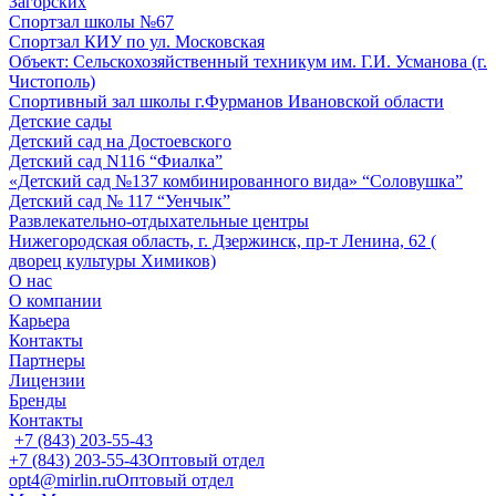
Загорских
Спортзал школы №67
Спортзал КИУ по ул. Московская
Объект: Сельскохозяйственный техникум им. Г.И. Усманова (г.
Чистополь)
Спортивный зал школы г.Фурманов Ивановской области
Детские сады
Детский сад на Достоевского
Детский сад N116 “Фиалка”
«Детский сад №137 комбинированного вида» “Соловушка”
Детский сад № 117 “Уенчык”
Развлекательно-отдыхательные центры
Нижегородская область, г. Дзержинск, пр-т Ленина, 62 (
дворец культуры Химиков)
О нас
О компании
Карьера
Контакты
Партнеры
Лицензии
Бренды
Контакты
+7 (843) 203-55-43
+7 (843) 203-55-43
Оптовый отдел
opt4@mirlin.ru
Оптовый отдел