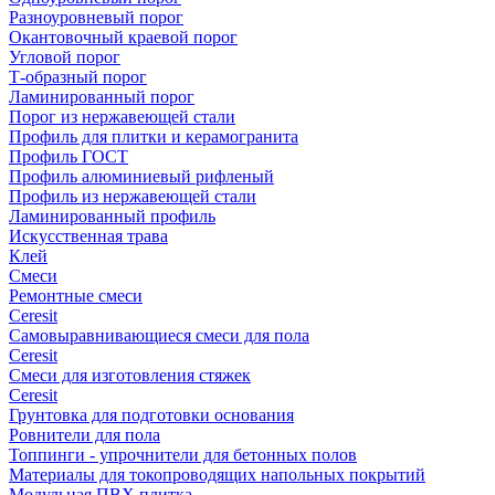
Разноуровневый порог
Окантовочный краевой порог
Угловой порог
Т-образный порог
Ламинированный порог
Порог из нержавеющей стали
Профиль для плитки и керамогранита
Профиль ГОСТ
Профиль алюминиевый рифленый
Профиль из нержавеющей стали
Ламинированный профиль
Искусственная трава
Клей
Смеси
Ремонтные смеси
Ceresit
Самовыравнивающиеся смеси для пола
Ceresit
Смеси для изготовления стяжек
Ceresit
Грунтовка для подготовки основания
Ровнители для пола
Топпинги - упрочнители для бетонных полов
Материалы для токопроводящих напольных покрытий
Модульная ПВХ плитка