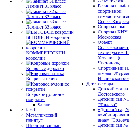
Альметьевск
Региональный 
Ламинат 31 класс
спортивной
гимнастики им
Ламинат 32 класс
Сергея Загорск
Спортзал школ
Ламинат 33 класс
Спортзал КИУ п
Московская
БЫТОВОЙ ковролин
Объект:
Сельскохозяйс
техникум им. Г
КОММЕРЧЕСКИЙ
Усманова (г.
ковролин
Чистополь)
Спортивный за
Ковровые дорожки
школы г.Фурма
Ивановской об
Ковровая плитка
Детские сады
Детский сад на
Достоевского
Ковровое рулонное
Детский сад N1
покрытие
“Фиалка”
Samur
«Детский сад 
ideal
комбинированн
Металлический
вида» “Солову
плинтус
Детский сад № 
Шпонированный