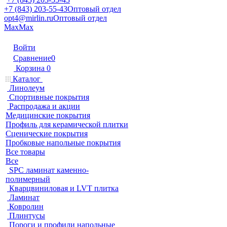
+7 (843) 203-55-43
Оптовый отдел
opt4@mirlin.ru
Оптовый отдел
Max
Max
Войти
Сравнение
0
Корзина
0
Каталог
Линолеум
Спортивные покрытия
Распродажа и акции
Медицинские покрытия
Профиль для керамической плитки
Сценические покрытия
Пробковые напольные покрытия
Все товары
Все
SPC ламинат каменно-
полимерный
Кварцвиниловая и LVT плитка
Ламинат
Ковролин
Плинтусы
Пороги и профили напольные