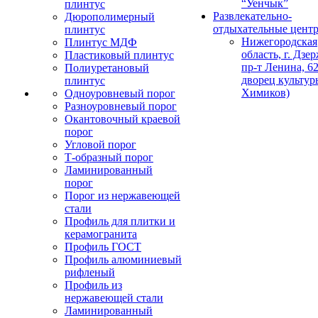
“Уенчык”
плинтус
Развлекательно-
Дюрополимерный
отдыхательные цент
плинтус
Нижегородская
Плинтус МДФ
область, г. Дзе
Пластиковый плинтус
пр-т Ленина, 62
Полиуретановый
дворец культур
плинтус
Химиков)
Одноуровневый порог
Разноуровневый порог
Окантовочный краевой
порог
Угловой порог
Т-образный порог
Ламинированный
порог
Порог из нержавеющей
стали
Профиль для плитки и
керамогранита
Профиль ГОСТ
Профиль алюминиевый
рифленый
Профиль из
нержавеющей стали
Ламинированный