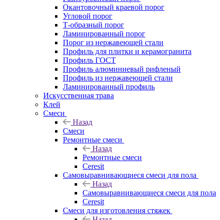
Окантовочный краевой порог
Угловой порог
Т-образный порог
Ламинированный порог
Порог из нержавеющей стали
Профиль для плитки и керамогранита
Профиль ГОСТ
Профиль алюминиевый рифленый
Профиль из нержавеющей стали
Ламинированный профиль
Искусственная трава
Клей
Смеси
Назад
Смеси
Ремонтные смеси
Назад
Ремонтные смеси
Ceresit
Самовыравнивающиеся смеси для пола
Назад
Самовыравнивающиеся смеси для пола
Ceresit
Смеси для изготовления стяжек
Назад