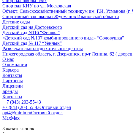
Спортзал школы №67
Спортзал КИУ по ул. Московская
Объект: Сельскохозяйственный техникум им. Г.И. Усманова (г.
Спортивный зал школы г.Фурманов Ивановской области
Детские сады
Детский сад на Достоевского
Детский сад N116 “Фиалка”
«Детский сад №137 комбинированного вида» “Соловушка”
Детский сад № 117 “Уенчык”
Развлекательно-отдыхательные центры
Нижегородская область, г. Дзержинск, пр-т Ленина, 62 ( дворе
О нас
О компании
Карьера
Контакты
Партнеры
Лицензии
Бренды
Контакты
+7 (843) 203-55-43
+7 (843) 203-55-43
Оптовый отдел
opt4@mirlin.ru
Оптовый отдел
Max
Max
Заказать звонок