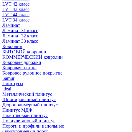
LVT 42 класс
LVT 43 класс
LVT 44 класс
LVT 34 класс
Ламинат
Ламинат 31 класс
Ламинат 32 класс
Ламинат 33 класс
Ковролин
БЫТОВОЙ ковролин
КОММЕРЧЕСКИЙ ковролин
Ковровые дорожки
Ковровая плитка
Ковровое рулонное покрытие
Samur
Плинтусы
ideal
Металлический плинтус
Шпонированный плинтус
Дюрополимерный плинтус
Плинтус МДФ
Пластиковый плинтус
Полиуретановый плинтус
Пороги и профили напольные
Одноуровневый порог