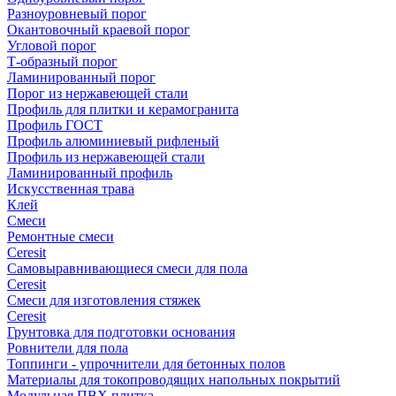
Разноуровневый порог
Окантовочный краевой порог
Угловой порог
Т-образный порог
Ламинированный порог
Порог из нержавеющей стали
Профиль для плитки и керамогранита
Профиль ГОСТ
Профиль алюминиевый рифленый
Профиль из нержавеющей стали
Ламинированный профиль
Искусственная трава
Клей
Смеси
Ремонтные смеси
Ceresit
Самовыравнивающиеся смеси для пола
Ceresit
Смеси для изготовления стяжек
Ceresit
Грунтовка для подготовки основания
Ровнители для пола
Топпинги - упрочнители для бетонных полов
Материалы для токопроводящих напольных покрытий
Модульная ПВХ плитка