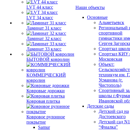
LVT 44 класс
Наши объекты
Основные
LVT 34 класс
Альметьевск
Региональный 
Ламинат 31 класс
спортивной
гимнастики им
Ламинат 32 класс
Сергея Загорск
Спортзал школ
Ламинат 33 класс
Спортзал КИУ п
Московская
БЫТОВОЙ ковролин
Объект:
Сельскохозяйс
техникум им. Г
КОММЕРЧЕСКИЙ
Усманова (г.
ковролин
Чистополь)
Спортивный за
Ковровые дорожки
школы г.Фурма
Ивановской об
Ковровая плитка
Детские сады
Детский сад на
Достоевского
Ковровое рулонное
Детский сад N1
покрытие
“Фиалка”
Samur