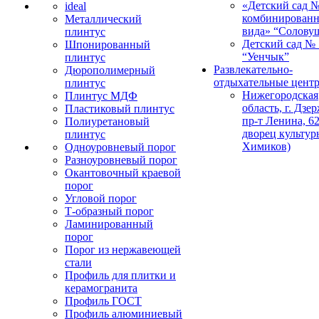
«Детский сад 
ideal
комбинированн
Металлический
вида» “Солову
плинтус
Детский сад № 
Шпонированный
“Уенчык”
плинтус
Развлекательно-
Дюрополимерный
отдыхательные цент
плинтус
Нижегородская
Плинтус МДФ
область, г. Дзе
Пластиковый плинтус
пр-т Ленина, 62
Полиуретановый
дворец культур
плинтус
Химиков)
Одноуровневый порог
Разноуровневый порог
Окантовочный краевой
порог
Угловой порог
Т-образный порог
Ламинированный
порог
Порог из нержавеющей
стали
Профиль для плитки и
керамогранита
Профиль ГОСТ
Профиль алюминиевый