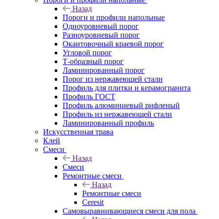
Назад
Пороги и профили напольные
Одноуровневый порог
Разноуровневый порог
Окантовочный краевой порог
Угловой порог
Т-образный порог
Ламинированный порог
Порог из нержавеющей стали
Профиль для плитки и керамогранита
Профиль ГОСТ
Профиль алюминиевый рифленый
Профиль из нержавеющей стали
Ламинированный профиль
Искусственная трава
Клей
Смеси
Назад
Смеси
Ремонтные смеси
Назад
Ремонтные смеси
Ceresit
Самовыравнивающиеся смеси для пола