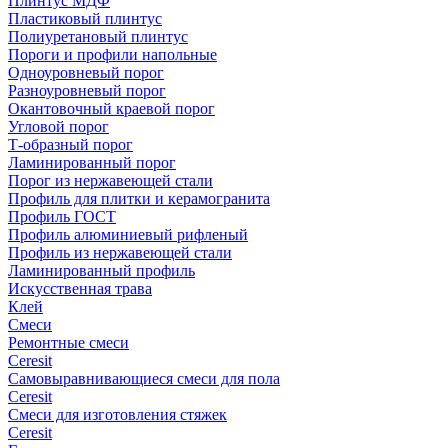
Плинтус МДФ
Пластиковый плинтус
Полиуретановый плинтус
Пороги и профили напольные
Одноуровневый порог
Разноуровневый порог
Окантовочный краевой порог
Угловой порог
Т-образный порог
Ламинированный порог
Порог из нержавеющей стали
Профиль для плитки и керамогранита
Профиль ГОСТ
Профиль алюминиевый рифленый
Профиль из нержавеющей стали
Ламинированный профиль
Искусственная трава
Клей
Смеси
Ремонтные смеси
Ceresit
Самовыравнивающиеся смеси для пола
Ceresit
Смеси для изготовления стяжек
Ceresit