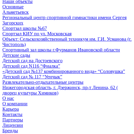
Наши объекты
Основные
Альметьевск
Региональный центр спортивной гимнастики имени Сергея
Загорских
Спортзал школы №67
Спортзал КИУ по ул. Московская
Объект: Сельскохозяйственный техникум им. Г.И. Усманова (г.
Чистополь)
Спортивный зал школы г.Фурманов Ивановской области
Детские сады
Детский сад на Достоевского
Детский сад N116 “Фиалка”
«Детский сад №137 комбинированного вида» “Соловушка”
Детский сад № 117 “Уенчык”
Развлекательно-отдыхательные центры
Нижегородская область, г. Дзержинск, пр-т Ленина, 62 (
дворец культуры Химиков)
О нас
О компании
Карьера
Контакты
Партнеры
Лицензии
Бренды